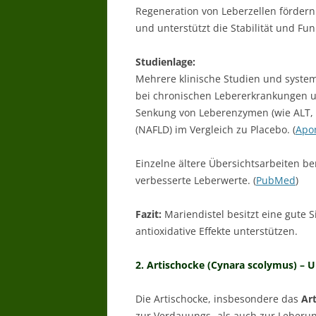
Regeneration von Leberzellen förder
und unterstützt die Stabilität und F
Studienlage:
Mehrere klinische Studien und syste
bei chronischen Lebererkrankungen un
Senkung von Leberenzymen (wie ALT, AS
(NAFLD) im Vergleich zu Placebo. (
Apo
Einzelne ältere Übersichtsarbeiten b
verbesserte Leberwerte. (
PubMed
)
Fazit:
Mariendistel besitzt eine gute 
antioxidative Effekte unterstützen.
2. Artischocke (Cynara scolymus) – 
Die Artischocke, insbesondere das
Ar
zur Verdauungs- als auch zur Leberun