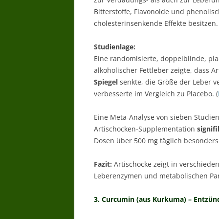
Bitterstoffe, Flavonoide und phenolis
cholesterinsenkende Effekte besitzen.
Studienlage:
Eine randomisierte, doppelblinde, pla
alkoholischer Fettleber zeigte, dass 
Spiegel
senkte, die Größe der Leber v
verbesserte im Vergleich zu Placebo. (
Eine Meta-Analyse von sieben Studien
Artischocken-Supplementation
signif
Dosen über 500 mg täglich besonders 
Fazit:
Artischocke zeigt in verschiede
Leberenzymen und metabolischen Par
3. Curcumin (aus Kurkuma) – Entzü