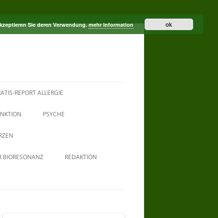
ok
akzeptieren Sie deren Verwendung.
mehr Information
ATIS-REPORT ALLERGIE
NKTION
PSYCHE
RZEN
R BIORESONANZ
REDAKTION