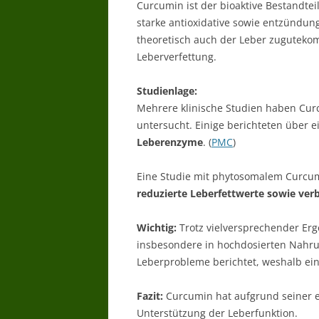
Curcumin ist der bioaktive Bestandte
starke antioxidative sowie entzündu
theoretisch auch der Leber zuguteko
Leberverfettung.
Studienlage:
Mehrere klinische Studien haben Curc
untersucht. Einige berichteten über 
Leberenzyme
. (
PMC
)
Eine Studie mit phytosomalem Curcumi
reduzierte Leberfettwerte sowie ver
Wichtig:
Trotz vielversprechender Erge
insbesondere in hochdosierten Nahru
Leberprobleme berichtet, weshalb eine
Fazit:
Curcumin hat aufgrund seiner 
Unterstützung der Leberfunktion.