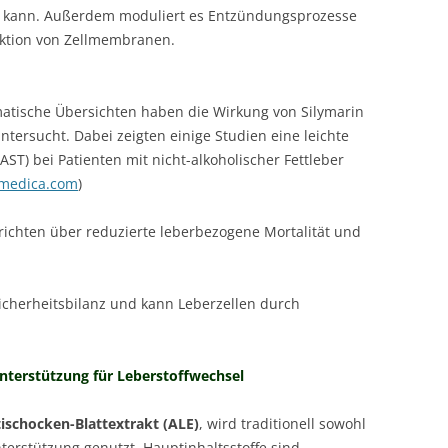
n kann. Außerdem moduliert es Entzündungsprozesse
unktion von Zellmembranen.
matische Übersichten haben die Wirkung von Silymarin
tersucht. Dabei zeigten einige Studien eine leichte
T) bei Patienten mit nicht-alkoholischer Fettleber
medica.com
)
erichten über reduzierte leberbezogene Mortalität und
Sicherheitsbilanz und kann Leberzellen durch
Unterstützung für Leberstoffwechsel
tischocken-Blattextrakt (ALE)
, wird traditionell sowohl
terstützung genutzt. Hauptinhaltsstoffe sind