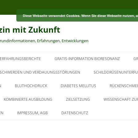
Diese Webseite verwendet Cookies. Wenn Sie diese Webseite nutzen, 
zin mit Zukunft
grundinformationen, Erfahrungen, Entwicklungen
ERFAHRUNGSBERICHTE
GRATIS-INFORMATION BIORESONANZ
GR
S
SCHWERDEN UND VERDAUUNGSSTÖRUNGEN
SCHILDDRÜSENUNTERFU
N
BLUTHOCHDRUCK
DIABETES MELLITUS
RÜCKENSCHME
RT
KOMBINIERTE AUSBILDUNG
ZIELSETZUNG
WISSENSCHAFT ZU
HT
AUS DER PAUL-SCHMIDT-
EN
IMPRESSUM, AGB
DATENSCHUTZ
AKADEMIE
BAUBIOLOGISCHER