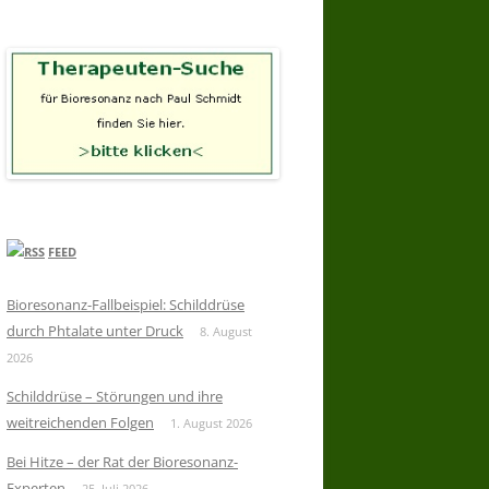
FEED
Bioresonanz-Fallbeispiel: Schilddrüse
durch Phtalate unter Druck
8. August
2026
Schilddrüse – Störungen und ihre
weitreichenden Folgen
1. August 2026
Bei Hitze – der Rat der Bioresonanz-
Experten
25. Juli 2026