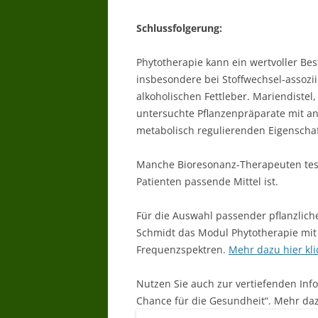
Schlussfolgerung:
Phytotherapie kann ein wertvoller Bes
insbesondere bei Stoffwechsel-assozi
alkoholischen Fettleber. Mariendistel
untersuchte Pflanzenpräparate mit 
metabolisch regulierenden Eigenscha
Manche Bioresonanz-Therapeuten teste
Patienten passende Mittel ist.
Für die Auswahl passender pflanzlich
Schmidt das Modul Phytotherapie mi
Frequenzspektren.
Mehr dazu hier kli
Nutzen Sie auch zur vertiefenden Inf
Chance für die Gesundheit“. Mehr daz