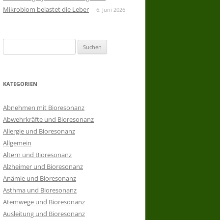
Mikrobiom belastet die Leber
6. Juni 2026
Suchen
nach:
KATEGORIEN
Abnehmen mit Bioresonanz
Abwehrkräfte und Bioresonanz
Allergie und Bioresonanz
Allgemein
Altern und Bioresonanz
Alzheimer und Bioresonanz
Anämie und Bioresonanz
Asthma und Bioresonanz
Atemwege und Bioresonanz
Ausleitung und Bioresonanz