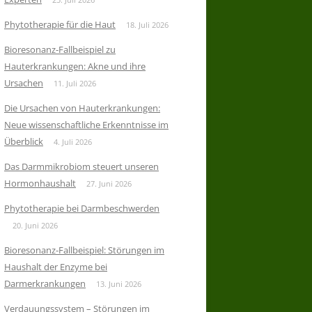
Phytotherapie für die Haut
18. Juli 2026
Bioresonanz-Fallbeispiel zu
Hauterkrankungen: Akne und ihre
Ursachen
11. Juli 2026
Die Ursachen von Hauterkrankungen:
Neue wissenschaftliche Erkenntnisse im
Überblick
4. Juli 2026
Das Darmmikrobiom steuert unseren
Hormonhaushalt
27. Juni 2026
Phytotherapie bei Darmbeschwerden
20. Juni 2026
Bioresonanz-Fallbeispiel: Störungen im
Haushalt der Enzyme bei
Darmerkrankungen
13. Juni 2026
Verdauungssystem – Störungen im