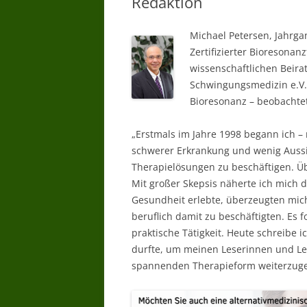
Redaktion
WARUM BIORESONANZTHERAPI
Michael Petersen, Jahrga
WER DARF
Zertifizierter Bioresona
BIORESONANZTHERAPIE ANBIET
wissenschaftlichen Beira
– WER DARF ANWENDEN
Schwingungsmedizin e.V
Bioresonanz – beobachtet
BIORESONANZ WER HAT
ERFAHRUNG
„Erstmals im Jahre 1998 begann ich 
BIORESONANZ WAS WIRD
schwerer Erkrankung und wenig Auss
GEMACHT –
Therapielösungen zu beschäftigen. Üb
BIORESONANZTHERAPIE WIE
Mit großer Skepsis näherte ich mich d
LANGE
Gesundheit erlebte, überzeugten mich
beruflich damit zu beschäftigten. Es 
BIORESONANZTHERAPIE GIBT ES
praktische Tätigkeit. Heute schreibe 
WIRKSAMKEITSNACHWEISE
durfte, um meinen Leserinnen und Le
spannenden Therapieform weiterzug