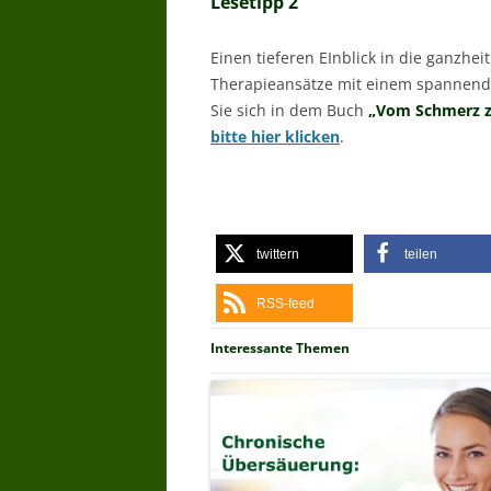
Lesetipp 2
Einen tieferen EInblick in die ganzhei
Therapieansätze mit einem spannend
Sie sich in dem Buch
„Vom Schmerz z
bitte hier klicken
.
twittern
teilen
RSS-feed
Interessante Themen