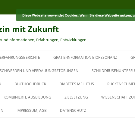
Diese Webseite verwendet Cookies. Wenn Sie diese Webseite nutzen, 
zin mit Zukunft
grundinformationen, Erfahrungen, Entwicklungen
ERFAHRUNGSBERICHTE
GRATIS-INFORMATION BIORESONANZ
GR
S
SCHWERDEN UND VERDAUUNGSSTÖRUNGEN
SCHILDDRÜSENUNTERFU
N
BLUTHOCHDRUCK
DIABETES MELLITUS
RÜCKENSCHME
RT
KOMBINIERTE AUSBILDUNG
ZIELSETZUNG
WISSENSCHAFT ZU
HT
AUS DER PAUL-SCHMIDT-
EN
IMPRESSUM, AGB
DATENSCHUTZ
AKADEMIE
BAUBIOLOGISCHER