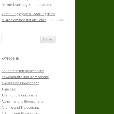
Darmerkrankungen
13. Juni 2026
Verdauungssystem – Störungen im
Mikrobiom belastet die Leber
6. Juni 2026
Suchen
nach:
KATEGORIEN
Abnehmen mit Bioresonanz
Abwehrkräfte und Bioresonanz
Allergie und Bioresonanz
Allgemein
Altern und Bioresonanz
Alzheimer und Bioresonanz
Anämie und Bioresonanz
Asthma und Bioresonanz