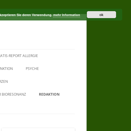
ok
akzeptieren Sie deren Verwendung.
mehr Information
ATIS-REPORT ALLERGIE
NKTION
PSYCHE
RZEN
R BIORESONANZ
REDAKTION