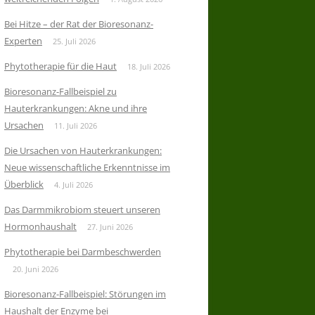
Bei Hitze – der Rat der Bioresonanz-
Experten
25. Juli 2026
Phytotherapie für die Haut
18. Juli 2026
Bioresonanz-Fallbeispiel zu
Hauterkrankungen: Akne und ihre
Ursachen
11. Juli 2026
Die Ursachen von Hauterkrankungen:
Neue wissenschaftliche Erkenntnisse im
Überblick
4. Juli 2026
Das Darmmikrobiom steuert unseren
Hormonhaushalt
27. Juni 2026
Phytotherapie bei Darmbeschwerden
20. Juni 2026
Bioresonanz-Fallbeispiel: Störungen im
Haushalt der Enzyme bei