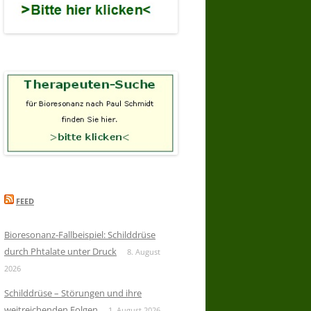
FEED
Bioresonanz-Fallbeispiel: Schilddrüse
durch Phtalate unter Druck
8. August
2026
Schilddrüse – Störungen und ihre
weitreichenden Folgen
1. August 2026