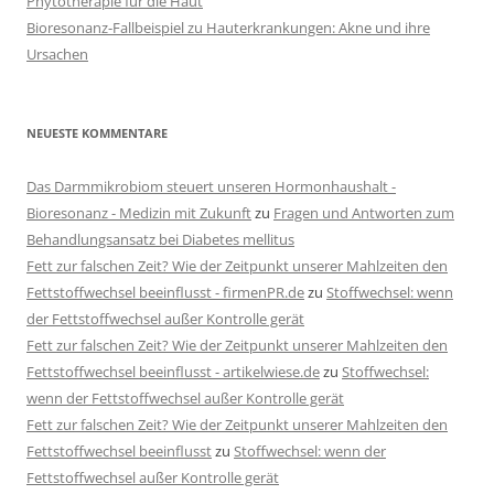
Phytotherapie für die Haut
Bioresonanz-Fallbeispiel zu Hauterkrankungen: Akne und ihre
Ursachen
NEUESTE KOMMENTARE
Das Darmmikrobiom steuert unseren Hormonhaushalt -
Bioresonanz - Medizin mit Zukunft
zu
Fragen und Antworten zum
Behandlungsansatz bei Diabetes mellitus
Fett zur falschen Zeit? Wie der Zeitpunkt unserer Mahlzeiten den
Fettstoffwechsel beeinflusst - firmenPR.de
zu
Stoffwechsel: wenn
der Fettstoffwechsel außer Kontrolle gerät
Fett zur falschen Zeit? Wie der Zeitpunkt unserer Mahlzeiten den
Fettstoffwechsel beeinflusst - artikelwiese.de
zu
Stoffwechsel:
wenn der Fettstoffwechsel außer Kontrolle gerät
Fett zur falschen Zeit? Wie der Zeitpunkt unserer Mahlzeiten den
Fettstoffwechsel beeinflusst
zu
Stoffwechsel: wenn der
Fettstoffwechsel außer Kontrolle gerät