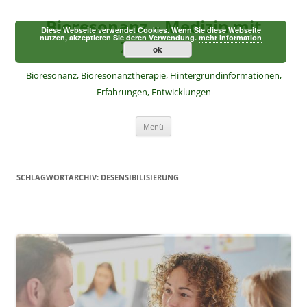
Zum
Inhalt
Bioresonanz – Medizin mit
springen
Diese Webseite verwendet Cookies. Wenn Sie diese Webseite
nutzen, akzeptieren Sie deren Verwendung.
mehr Information
Zukunft
ok
Bioresonanz, Bioresonanztherapie, Hintergrundinformationen,
Erfahrungen, Entwicklungen
Menü
SCHLAGWORTARCHIV:
DESENSIBILISIERUNG