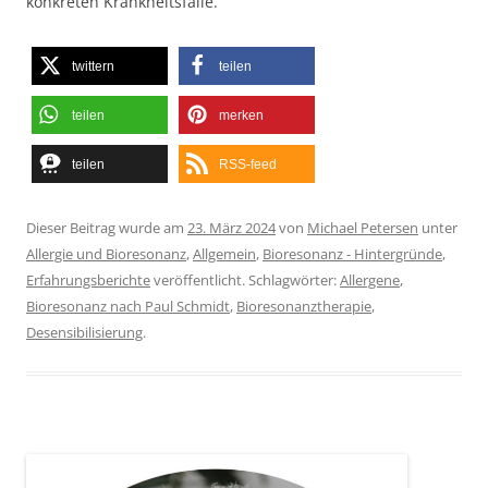
konkreten Krankheitsfalle.
twittern
teilen
teilen
merken
teilen
RSS-feed
Dieser Beitrag wurde am
23. März 2024
von
Michael Petersen
unter
Allergie und Bioresonanz
,
Allgemein
,
Bioresonanz - Hintergründe
,
Erfahrungsberichte
veröffentlicht. Schlagwörter:
Allergene
,
Bioresonanz nach Paul Schmidt
,
Bioresonanztherapie
,
Desensibilisierung
.