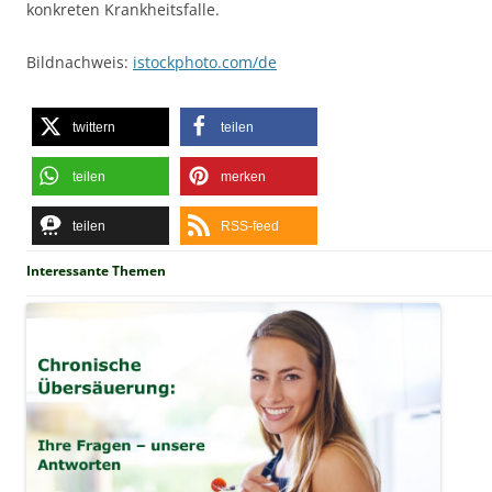
konkreten Krankheitsfalle.
Bildnachweis:
istockphoto.com/de
twittern
teilen
teilen
merken
teilen
RSS-feed
Interessante Themen