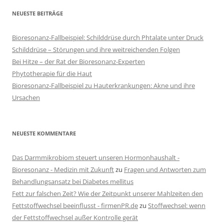
NEUESTE BEITRÄGE
Bioresonanz-Fallbeispiel: Schilddrüse durch Phtalate unter Druck
Schilddrüse – Störungen und ihre weitreichenden Folgen
Bei Hitze – der Rat der Bioresonanz-Experten
Phytotherapie für die Haut
Bioresonanz-Fallbeispiel zu Hauterkrankungen: Akne und ihre
Ursachen
NEUESTE KOMMENTARE
Das Darmmikrobiom steuert unseren Hormonhaushalt -
Bioresonanz - Medizin mit Zukunft
zu
Fragen und Antworten zum
Behandlungsansatz bei Diabetes mellitus
Fett zur falschen Zeit? Wie der Zeitpunkt unserer Mahlzeiten den
Fettstoffwechsel beeinflusst - firmenPR.de
zu
Stoffwechsel: wenn
der Fettstoffwechsel außer Kontrolle gerät