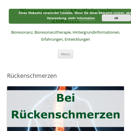
Zum
Inhalt
Bioresonanz – Medizin mit
springen
Diese Webseite verwendet Cookies. Wenn Sie diese Webseite nutzen, akz
Zukunft
ok
Verwendung.
mehr Information
Bioresonanz, Bioresonanztherapie, Hintergrundinformationen,
Erfahrungen, Entwicklungen
Menü
Rückenschmerzen