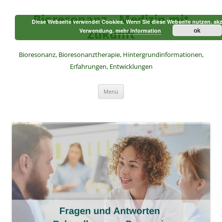
Zum
Inhalt
Bioresonanz – Medizin mit
springen
Diese Webseite verwendet Cookies. Wenn Sie diese Webseite nutzen, akz
Zukunft
ok
Verwendung.
mehr Information
Bioresonanz, Bioresonanztherapie, Hintergrundinformationen,
Erfahrungen, Entwicklungen
Menü