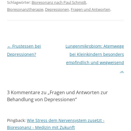
Schlagwörter:
Bioresonanz nach Paul Schmidt
,
Bioresonanztherapie
,
Depressionen
,
Fragen und Antworten
.
Beitragsnavigation
←
Frustessen bei
Lungenmikrobiom: Atemwege
Depressionen?
bei Kleinkindern besonders
empfindlich und wegweisend
→
3 Kommentare zu „
Fragen und Antworten zur
Behandlung von Depressionen
“
Pingback:
Wie Stress dem Nervensystem zusetzt -
Bioresonanz - Medizin mit Zukunft