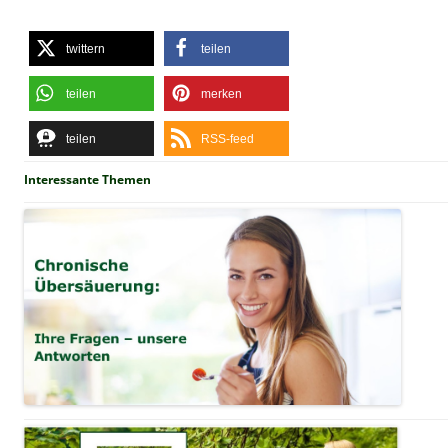
twittern
teilen
teilen
merken
teilen
RSS-feed
Interessante Themen