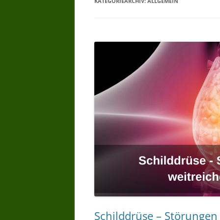
KATEGORIEARCHIV:
ALLGEMEIN
WARUM BIORESONANZTHERAPI
WER DARF
BIORESONANZTHERAPIE ANBIET
– WER DARF ANWENDEN
BIORESONANZ WER HAT
ERFAHRUNG
BIORESONANZ WAS WIRD
GEMACHT –
BIORESONANZTHERAPIE WIE
LANGE
BIORESONANZTHERAPIE GIBT ES
WIRKSAMKEITSNACHWEISE
Schilddrüse – Störungen