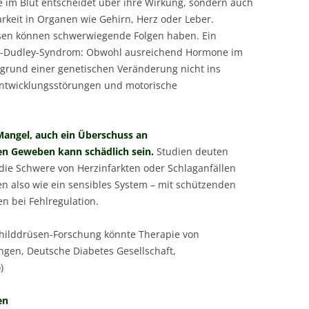
e im Blut entscheidet über ihre Wirkung, sondern auch
arkeit in Organen wie Gehirn, Herz oder Leber.
sen können schwerwiegende Folgen haben. Ein
don-Dudley-Syndrom: Obwohl ausreichend Hormone im
fgrund einer genetischen Veränderung nicht ins
 Entwicklungsstörungen und motorische
n Mangel, auch ein Überschuss an
n Geweben kann schädlich sein.
Studien deuten
 die Schwere von Herzinfarkten oder Schlaganfällen
n also wie ein sensibles System – mit schützenden
en bei Fehlregulation.
childdrüsen-Forschung könnte Therapie von
ngen, Deutsche Diabetes Gesellschaft,
)
)
en