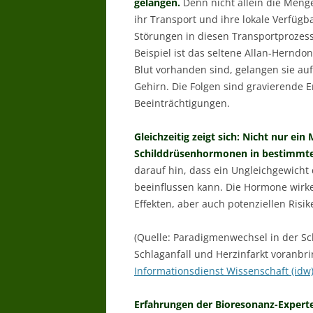
gelangen.
Denn nicht allein die Meng
ihr Transport und ihre lokale Verfügb
Störungen in diesen Transportprozes
Beispiel ist das seltene Allan-Hern
Blut vorhanden sind, gelangen sie au
Gehirn. Die Folgen sind gravierende
Beeinträchtigungen.
Gleichzeitig zeigt sich: Nicht nur ei
Schilddrüsenhormonen in bestimmte
darauf hin, dass ein Ungleichgewicht
beeinflussen kann. Die Hormone wirke
Effekten, aber auch potenziellen Risik
(Quelle: Paradigmenwechsel in der S
Schlaganfall und Herzinfarkt voranbri
Informationsdienst Wissenschaft (idw
Erfahrungen der Bioresonanz-Expert