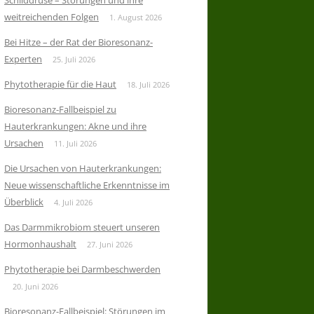
Schilddrüse – Störungen und ihre
weitreichenden Folgen
1. August 2026
Bei Hitze – der Rat der Bioresonanz-
Experten
25. Juli 2026
Phytotherapie für die Haut
18. Juli 2026
Bioresonanz-Fallbeispiel zu
Hauterkrankungen: Akne und ihre
Ursachen
11. Juli 2026
Die Ursachen von Hauterkrankungen:
Neue wissenschaftliche Erkenntnisse im
Überblick
4. Juli 2026
Das Darmmikrobiom steuert unseren
Hormonhaushalt
27. Juni 2026
Phytotherapie bei Darmbeschwerden
20. Juni 2026
Bioresonanz-Fallbeispiel: Störungen im