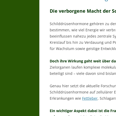
Die verborgene Macht der S
Schilddrüsenhormone gehören zu den 
bestimmen, wie viel Energie wir ver
beeinflussen nahezu jedes zentrale 
Kreislauf bis hin zu Verdauung und P
für Wachstum sowie geistige Entwickl
Doch ihre Wirkung geht weit über das
Zielorganen laufen komplexe molekul
beteiligt sind – viele davon sind bisla
Genau hier setzt die aktuelle Forschu
Schilddrüsenhormone auf zellulärer E
Erkrankungen wie
Fettleber
, Schlagan
Ein wichtiger Aspekt dabei ist die F