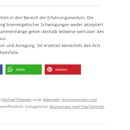
ehört in den Bereich der Erfahrungsmedizin. Die
kung bioenergetischer Schwingungen weder akzeptiert
usammenhänge gehen deshalb teilweise weit über den
aus.
ion und Anregung. Sie ersetzen keinesfalls den Arzt
eitsfalle.
teilen
merken
n
Michael Petersen
unter
Allgemein
,
Hormonsystem und
veröffentlicht. Schlagwörter:
Bioresonanz nach Paul Schmidt
,