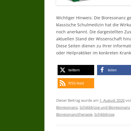
Wichtiger Hinweis: Die Bioresonanz g
klassische Schulmedizin hat die Wir
noch anerkannt. Die dargestellten Z
aktuellen Stand der Wissenschaft hin
Diese Seiten dienen zu Ihrer Informat
oder Heilpraktiker im konkreten Krankh
twittern
teilen
RSS-feed
Dieser Beitrag wurde am
1. August 2026
vo
Bioresonanz
,
Schilddrüse und Bioresonanz
Bioresonanztherapie
,
Schilddrüse
.