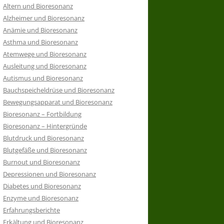
Altern und Bioresonanz
Alzheimer und Bioresonanz
Anämie und Bioresonanz
Asthma und Bioresonanz
Atemwege und Bioresonanz
Ausleitung und Bioresonanz
Autismus und Bioresonanz
Bauchspeicheldrüse und Bioresonanz
Bewegungsapparat und Bioresonanz
Bioresonanz – Fortbildung
Bioresonanz – Hintergründe
Blutdruck und Bioresonanz
Blutgefäße und Bioresonanz
Burnout und Bioresonanz
Depressionen und Bioresonanz
Diabetes und Bioresonanz
Enzyme und Bioresonanz
Erfahrungsberichte
Erkältung und Bioresonanz