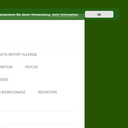
ok
akzeptieren Sie deren Verwendung.
mehr Information
ATIS-REPORT ALLERGIE
NKTION
PSYCHE
RZEN
R BIORESONANZ
REDAKTION