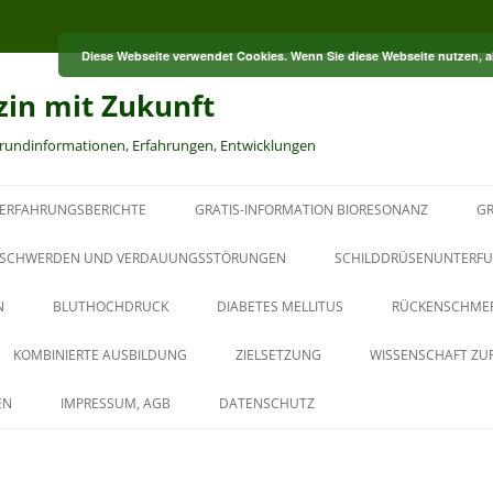
Diese Webseite verwendet Cookies. Wenn Sie diese Webseite nutzen, 
zin mit Zukunft
grundinformationen, Erfahrungen, Entwicklungen
ERFAHRUNGSBERICHTE
GRATIS-INFORMATION BIORESONANZ
GR
S
SCHWERDEN UND VERDAUUNGSSTÖRUNGEN
SCHILDDRÜSENUNTERFU
N
BLUTHOCHDRUCK
DIABETES MELLITUS
RÜCKENSCHME
RT
KOMBINIERTE AUSBILDUNG
ZIELSETZUNG
WISSENSCHAFT ZU
HT
AUS DER PAUL-SCHMIDT-
EN
IMPRESSUM, AGB
DATENSCHUTZ
AKADEMIE
BAUBIOLOGISCHER