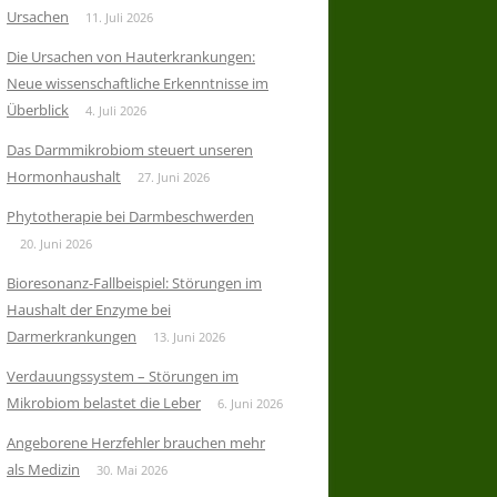
Ursachen
11. Juli 2026
Die Ursachen von Hauterkrankungen:
Neue wissenschaftliche Erkenntnisse im
Überblick
4. Juli 2026
Das Darmmikrobiom steuert unseren
Hormonhaushalt
27. Juni 2026
Phytotherapie bei Darmbeschwerden
20. Juni 2026
Bioresonanz-Fallbeispiel: Störungen im
Haushalt der Enzyme bei
Darmerkrankungen
13. Juni 2026
Verdauungssystem – Störungen im
Mikrobiom belastet die Leber
6. Juni 2026
Angeborene Herzfehler brauchen mehr
als Medizin
30. Mai 2026