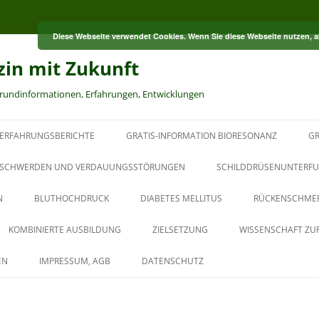
Diese Webseite verwendet Cookies. Wenn Sie diese Webseite nutzen, 
zin mit Zukunft
grundinformationen, Erfahrungen, Entwicklungen
ERFAHRUNGSBERICHTE
GRATIS-INFORMATION BIORESONANZ
GR
S
SCHWERDEN UND VERDAUUNGSSTÖRUNGEN
SCHILDDRÜSENUNTERFU
N
BLUTHOCHDRUCK
DIABETES MELLITUS
RÜCKENSCHME
RT
KOMBINIERTE AUSBILDUNG
ZIELSETZUNG
WISSENSCHAFT ZU
HT
AUS DER PAUL-SCHMIDT-
EN
IMPRESSUM, AGB
DATENSCHUTZ
AKADEMIE
BAUBIOLOGISCHER