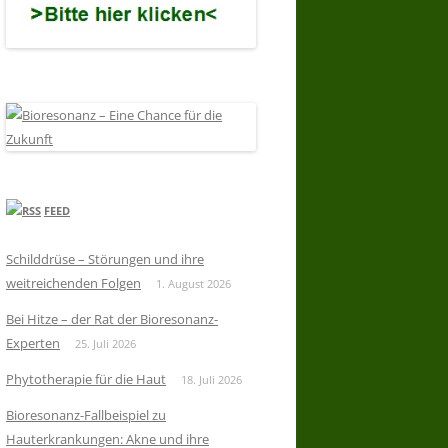
FEED
Schilddrüse – Störungen und ihre
weitreichenden Folgen
1. August 2026
Bei Hitze – der Rat der Bioresonanz-
Experten
25. Juli 2026
Phytotherapie für die Haut
18. Juli 2026
Bioresonanz-Fallbeispiel zu
Hauterkrankungen: Akne und ihre