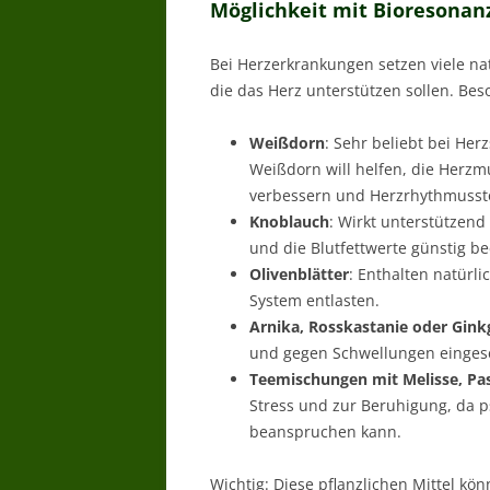
Möglichkeit mit Bioresonan
Bei Herzerkrankungen setzen viele nat
die das Herz unterstützen sollen. Bes
Weißdorn
: Sehr beliebt bei He
Weißdorn will helfen, die Herzmu
verbessern und Herzrhythmusstö
Knoblauch
: Wirkt unterstützend
und die Blutfettwerte günstig be
Olivenblätter
: Enthalten natürl
System entlasten.
Arnika, Rosskastanie oder Gink
und gegen Schwellungen eingeset
Teemischungen mit Melisse, Pa
Stress und zur Beruhigung, da p
beanspruchen kann.
Wichtig: Diese pflanzlichen Mittel kön