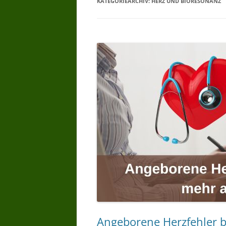
KATEGORIEARCHIV:
HERZ UND BIORESONANZ
WARUM BIORESONANZTHERAPI
WER DARF
BIORESONANZTHERAPIE ANBIET
– WER DARF ANWENDEN
BIORESONANZ WER HAT
ERFAHRUNG
BIORESONANZ WAS WIRD
GEMACHT –
BIORESONANZTHERAPIE WIE
LANGE
BIORESONANZTHERAPIE GIBT ES
WIRKSAMKEITSNACHWEISE
Angeborene Herzfehler 