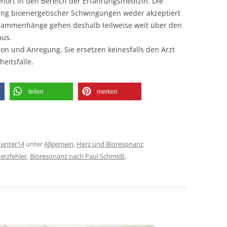
ehört in den Bereich der Erfahrungsmedizin. Die
kung bioenergetischer Schwingungen weder akzeptiert
usammenhänge gehen deshalb teilweise weit über den
aus.
ion und Anregung. Sie ersetzen keinesfalls den Arzt
eitsfalle.
teilen
merken
Center14
unter
Allgemein
,
Herz und Bioresonanz
erzfehler
,
Bioresonanz nach Paul Schmidt
,