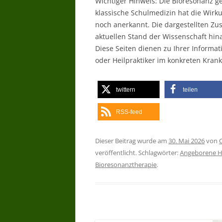
Wichtiger Hinweis: Die Bioresonanz g
klassische Schulmedizin hat die Wir
noch anerkannt. Die dargestellten Z
aktuellen Stand der Wissenschaft hin
Diese Seiten dienen zu Ihrer Informat
oder Heilpraktiker im konkreten Krankh
twittern
teilen
RSS-feed
Dieser Beitrag wurde am
30. Mai 2026
von
veröffentlicht. Schlagwörter:
Angeborene H
Bioresonanztherapie
.