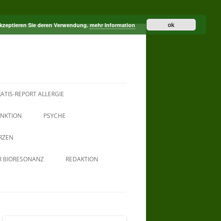
ok
akzeptieren Sie deren Verwendung.
mehr Information
ATIS-REPORT ALLERGIE
NKTION
PSYCHE
RZEN
R BIORESONANZ
REDAKTION