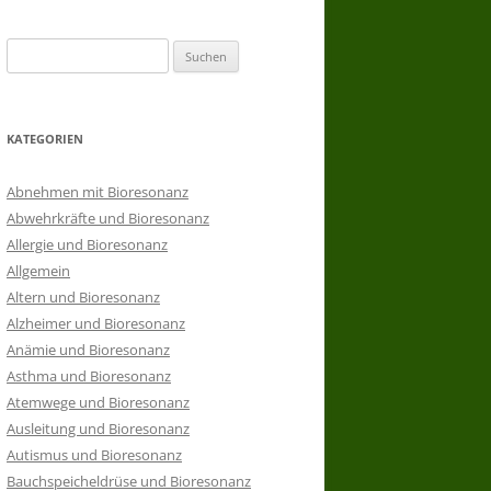
Suchen
nach:
KATEGORIEN
Abnehmen mit Bioresonanz
Abwehrkräfte und Bioresonanz
Allergie und Bioresonanz
Allgemein
Altern und Bioresonanz
Alzheimer und Bioresonanz
Anämie und Bioresonanz
Asthma und Bioresonanz
Atemwege und Bioresonanz
Ausleitung und Bioresonanz
Autismus und Bioresonanz
Bauchspeicheldrüse und Bioresonanz