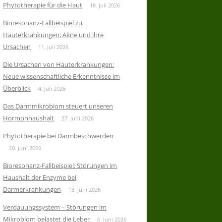
Phytotherapie für die Haut
18. Juli 2026
Bioresonanz-Fallbeispiel zu
Hauterkrankungen: Akne und ihre
Ursachen
11. Juli 2026
Die Ursachen von Hauterkrankungen:
Neue wissenschaftliche Erkenntnisse im
Überblick
4. Juli 2026
Das Darmmikrobiom steuert unseren
Hormonhaushalt
27. Juni 2026
Phytotherapie bei Darmbeschwerden
20. Juni 2026
Bioresonanz-Fallbeispiel: Störungen im
Haushalt der Enzyme bei
Darmerkrankungen
13. Juni 2026
Verdauungssystem – Störungen im
Mikrobiom belastet die Leber
6. Juni 2026