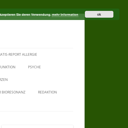
ok
akzeptieren Sie deren Verwendung.
mehr Information
ATIS-REPORT ALLERGIE
FUNKTION
PSYCHE
RZEN
R BIORESONANZ
REDAKTION