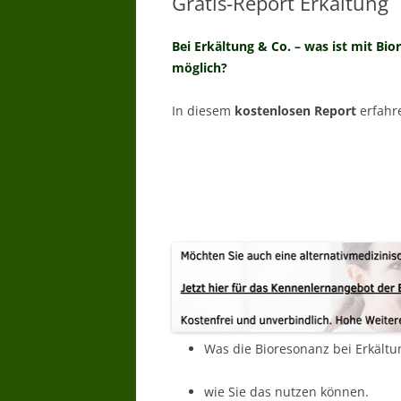
Gratis-Report Erkältung
WARUM BIORESONANZTHERAPI
Bei Erkältung & Co. – was ist mit Bi
WER DARF
möglich?
BIORESONANZTHERAPIE ANBIET
– WER DARF ANWENDEN
In diesem
kostenlosen Report
erfahre
BIORESONANZ WER HAT
ERFAHRUNG
BIORESONANZ WAS WIRD
GEMACHT –
BIORESONANZTHERAPIE WIE
LANGE
BIORESONANZTHERAPIE GIBT ES
WIRKSAMKEITSNACHWEISE
Was die Bioresonanz bei Erkältun
wie Sie das nutzen können.