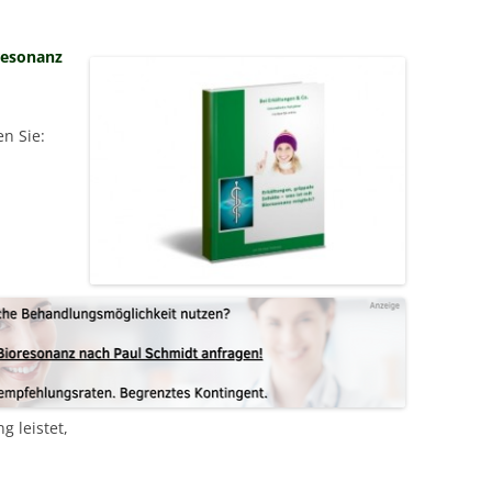
MESSTECHNIKER
E
FORTBILDUNG
oresonanz
EN
n Sie:
g leistet,