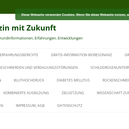
Diese Webseite verwendet Cookies. Wenn Sie diese Webseite nutzen, 
zin mit Zukunft
grundinformationen, Erfahrungen, Entwicklungen
ERFAHRUNGSBERICHTE
GRATIS-INFORMATION BIORESONANZ
GR
S
ESCHWERDEN UND VERDAUUNGSSTÖRUNGEN
SCHILDDRÜSENUNTER
N
BLUTHOCHDRUCK
DIABETES MELLITUS
RÜCKENSCHME
RT
KOMBINIERTE AUSBILDUNG
ZIELSETZUNG
WISSENSCHAFT ZU
HT
AUS DER PAUL-SCHMIDT-
EN
IMPRESSUM, AGB
DATENSCHUTZ
AKADEMIE
BAUBIOLOGISCHER