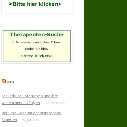
FEED
Schilddrüse – Störungen und ihre
weitreichenden Folgen
1. August 2026
Bei Hitze – der Rat der Bioresonanz-
Experten
25. Juli 2026