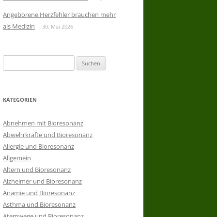
Angeborene Herzfehler brauchen mehr
als Medizin
30. Mai 2026
Suchen
nach:
KATEGORIEN
Abnehmen mit Bioresonanz
Abwehrkräfte und Bioresonanz
Allergie und Bioresonanz
Allgemein
Altern und Bioresonanz
Alzheimer und Bioresonanz
Anämie und Bioresonanz
Asthma und Bioresonanz
Atemwege und Bioresonanz