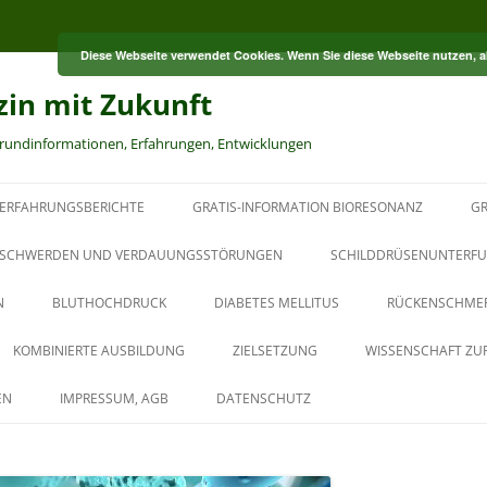
Diese Webseite verwendet Cookies. Wenn Sie diese Webseite nutzen, 
zin mit Zukunft
grundinformationen, Erfahrungen, Entwicklungen
ERFAHRUNGSBERICHTE
GRATIS-INFORMATION BIORESONANZ
GR
S
SCHWERDEN UND VERDAUUNGSSTÖRUNGEN
SCHILDDRÜSENUNTERFU
N
BLUTHOCHDRUCK
DIABETES MELLITUS
RÜCKENSCHME
RT
KOMBINIERTE AUSBILDUNG
ZIELSETZUNG
WISSENSCHAFT ZU
HT
AUS DER PAUL-SCHMIDT-
EN
IMPRESSUM, AGB
DATENSCHUTZ
AKADEMIE
BAUBIOLOGISCHER