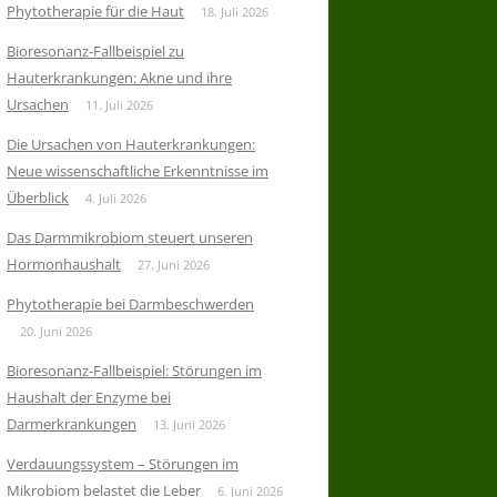
Phytotherapie für die Haut
18. Juli 2026
Bioresonanz-Fallbeispiel zu
Hauterkrankungen: Akne und ihre
Ursachen
11. Juli 2026
Die Ursachen von Hauterkrankungen:
Neue wissenschaftliche Erkenntnisse im
Überblick
4. Juli 2026
Das Darmmikrobiom steuert unseren
Hormonhaushalt
27. Juni 2026
Phytotherapie bei Darmbeschwerden
20. Juni 2026
Bioresonanz-Fallbeispiel: Störungen im
Haushalt der Enzyme bei
Darmerkrankungen
13. Juni 2026
Verdauungssystem – Störungen im
Mikrobiom belastet die Leber
6. Juni 2026