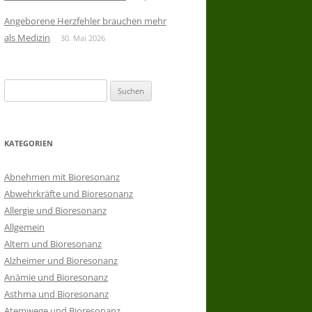
Angeborene Herzfehler brauchen mehr
als Medizin
30. Mai 2026
Suchen
nach:
KATEGORIEN
Abnehmen mit Bioresonanz
Abwehrkräfte und Bioresonanz
Allergie und Bioresonanz
Allgemein
Altern und Bioresonanz
Alzheimer und Bioresonanz
Anämie und Bioresonanz
Asthma und Bioresonanz
Atemwege und Bioresonanz