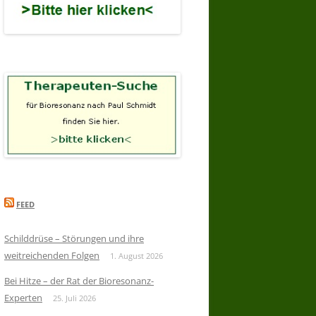
FEED
Schilddrüse – Störungen und ihre
weitreichenden Folgen
1. August 2026
Bei Hitze – der Rat der Bioresonanz-
Experten
25. Juli 2026