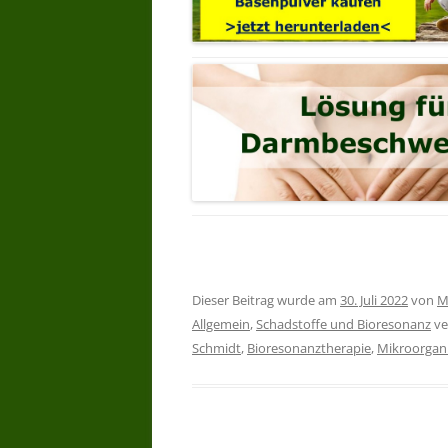
Dieser Beitrag wurde am
30. Juli 2022
von
M
Allgemein
,
Schadstoffe und Bioresonanz
ve
Schmidt
,
Bioresonanztherapie
,
Mikroorgan