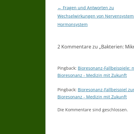
Beitragsnavigation
←
Fragen und Antworten zu
Wechselwirkungen von Nervensystem
Hormonsystem
2 Kommentare zu „
Bakterien: Mik
Pingback:
Bioresonanz-Fallbeispiele: 
Bioresonanz - Medizin mit Zukunft
Pingback:
Bioresonanz-Fallbeispiel z
Bioresonanz - Medizin mit Zukunft
Die Kommentare sind geschlossen.