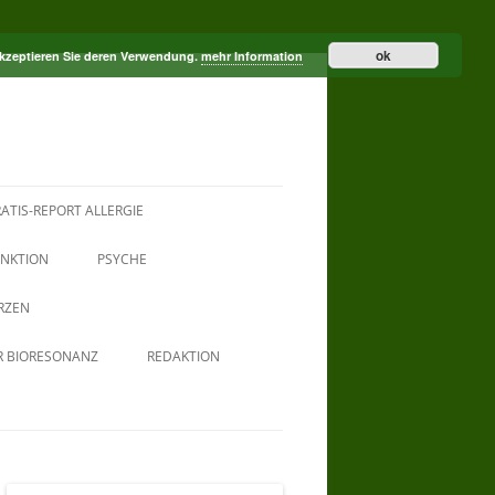
ok
akzeptieren Sie deren Verwendung.
mehr Information
ATIS-REPORT ALLERGIE
NKTION
PSYCHE
RZEN
R BIORESONANZ
REDAKTION