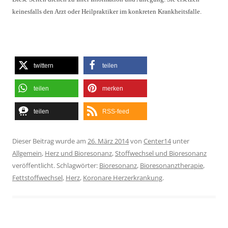
keinesfalls den Arzt oder Heilpraktiker im konkreten Krankheitsfalle.
twittern
teilen
teilen
merken
teilen
RSS-feed
Dieser Beitrag wurde am
26. März 2014
von
Center14
unter
Allgemein
,
Herz und Bioresonanz
,
Stoffwechsel und Bioresonanz
veröffentlicht. Schlagwörter:
Bioresonanz
,
Bioresonanztherapie
,
Fettstoffwechsel
,
Herz
,
Koronare Herzerkrankung
.