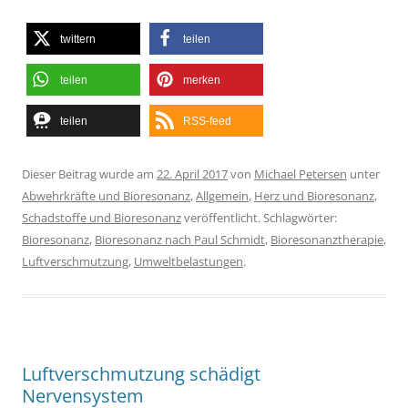
twittern
teilen
teilen
merken
teilen
RSS-feed
Dieser Beitrag wurde am
22. April 2017
von
Michael Petersen
unter
Abwehrkräfte und Bioresonanz
,
Allgemein
,
Herz und Bioresonanz
,
Schadstoffe und Bioresonanz
veröffentlicht. Schlagwörter:
Bioresonanz
,
Bioresonanz nach Paul Schmidt
,
Bioresonanztherapie
,
Luftverschmutzung
,
Umweltbelastungen
.
Luftverschmutzung schädigt
Nervensystem