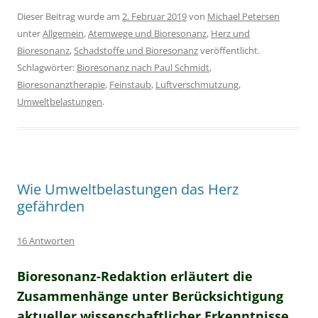
Dieser Beitrag wurde am
2. Februar 2019
von
Michael Petersen
unter
Allgemein
,
Atemwege und Bioresonanz
,
Herz und
Bioresonanz
,
Schadstoffe und Bioresonanz
veröffentlicht.
Schlagwörter:
Bioresonanz nach Paul Schmidt
,
Bioresonanztherapie
,
Feinstaub
,
Luftverschmutzung
,
Umweltbelastungen
.
Wie Umweltbelastungen das Herz
gefährden
16 Antworten
Bioresonanz-Redaktion erläutert die
Zusammenhänge unter Berücksichtigung
aktueller wissenschaftlicher Erkenntnisse.