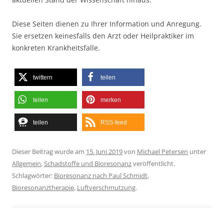
Diese Seiten dienen zu Ihrer Information und Anregung.
Sie ersetzen keinesfalls den Arzt oder Heilpraktiker im
konkreten Krankheitsfalle.
twittern
teilen
teilen
merken
teilen
RSS-feed
Dieser Beitrag wurde am
15. Juni 2019
von
Michael Petersen
unter
Allgemein
,
Schadstoffe und Bioresonanz
veröffentlicht.
Schlagwörter:
Bioresonanz nach Paul Schmidt
,
Bioresonanztherapie
,
Luftverschmutzung
.