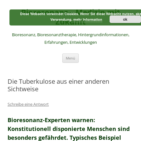
Zum
Inhalt
Bioresonanz – Medizin mit
springen
Diese Webseite verwendet Cookies. Wenn Sie diese Webseite nutzen, akz
Zukunft
ok
Verwendung.
mehr Information
Bioresonanz, Bioresonanztherapie, Hintergrundinformationen,
Erfahrungen, Entwicklungen
Menü
Die Tuberkulose aus einer anderen
Sichtweise
Schreibe eine Antwort
Bioresonanz-Experten warnen:
Konstitutionell disponierte Menschen sind
besonders gefährdet. Typisches Beispiel