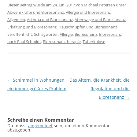
Dieser Beitrag wurde am
24. Juni 2017
von
Michael Petersen
unter
Abwehrkräfte und Bioresonanz
,
Allergie und Bioresonanz
,
Allgemein
,
Asthma und Bioresonanz
,
Atemwege und Bioresonanz
,
Erkältung und Bioresonanz
,
Heuschnupfen und Bioresonanz
veröffentlicht. Schlagwörter:
Allergie
,
Bioresonanz
,
Bioresonanz
nach Paul Schmidt
,
Bioresonanztherapie
,
Tuberkulose
.
Beitragsnavigation
←
Schimmel in Wohnungen,
Das Altern, die Krankheit, die
ein immer größeres Problem
Regulation und die
Bioresonanz
→
Schreibe einen Kommentar
Du musst
angemeldet
sein, um einen Kommentar
abzugeben.