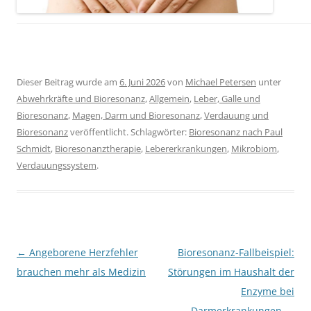
Dieser Beitrag wurde am
6. Juni 2026
von
Michael Petersen
unter
Abwehrkräfte und Bioresonanz
,
Allgemein
,
Leber, Galle und
Bioresonanz
,
Magen, Darm und Bioresonanz
,
Verdauung und
Bioresonanz
veröffentlicht. Schlagwörter:
Bioresonanz nach Paul
Schmidt
,
Bioresonanztherapie
,
Lebererkrankungen
,
Mikrobiom
,
Verdauungssystem
.
Beitragsnavigation
←
Angeborene Herzfehler
Bioresonanz-Fallbeispiel:
brauchen mehr als Medizin
Störungen im Haushalt der
Enzyme bei
Darmerkrankungen
→