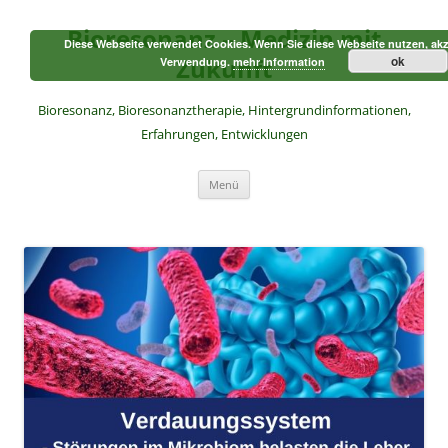
Zum
Inhalt
Bioresonanz – Medizin mit
springen
Diese Webseite verwendet Cookies. Wenn Sie diese Webseite nutzen, akz
Zukunft
ok
Verwendung.
mehr Information
Bioresonanz, Bioresonanztherapie, Hintergrundinformationen,
Erfahrungen, Entwicklungen
Menü