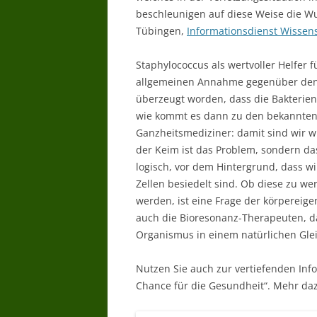
beschleunigen auf diese Weise die Wu
Tübingen,
Informationsdienst Wissens
Staphylococcus als wertvoller Helfer
allgemeinen Annahme gegenüber den K
überzeugt worden, dass die Bakterien
wie kommt es dann zu den bekannten
Ganzheitsmediziner: damit sind wir wi
der Keim ist das Problem, sondern das
logisch, vor dem Hintergrund, dass w
Zellen besiedelt sind. Ob diese zu we
werden, ist eine Frage der körpereig
auch die Bioresonanz-Therapeuten, da
Organismus in einem natürlichen Glei
Nutzen Sie auch zur vertiefenden Inf
Chance für die Gesundheit“. Mehr daz