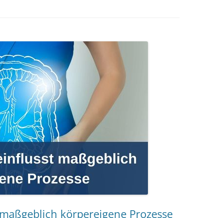
MESSTECHNIKER
E
FORTBILDUNG
EN
t maßgeblich körpereigene Prozesse