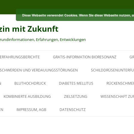
Diese Webseite verwendet Cookies. Wenn Sie diese Webseite nutzen, 
zin mit Zukunft
grundinformationen, Erfahrungen, Entwicklungen
ERFAHRUNGSBERICHTE
GRATIS-INFORMATION BIORESONANZ
GR
S
SCHWERDEN UND VERDAUUNGSSTÖRUNGEN
SCHILDDRÜSENUNTERFU
N
BLUTHOCHDRUCK
DIABETES MELLITUS
RÜCKENSCHME
RT
KOMBINIERTE AUSBILDUNG
ZIELSETZUNG
WISSENSCHAFT ZU
HT
AUS DER PAUL-SCHMIDT-
EN
IMPRESSUM, AGB
DATENSCHUTZ
AKADEMIE
BAUBIOLOGISCHER