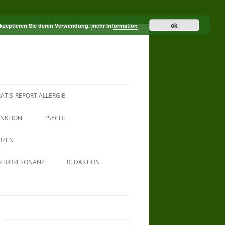
ok
akzeptieren Sie deren Verwendung.
mehr Information
ATIS-REPORT ALLERGIE
NKTION
PSYCHE
RZEN
R BIORESONANZ
REDAKTION