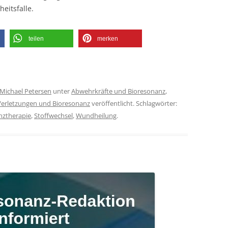
eitsfalle.
teilen
merken
Michael Petersen
unter
Abwehrkräfte und Bioresonanz
,
Verletzungen und Bioresonanz
veröffentlicht. Schlagwörter:
nztherapie
,
Stoffwechsel
,
Wundheilung
.