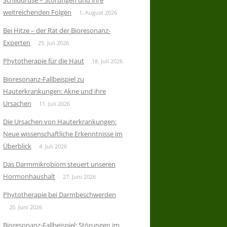
Schilddrüse – Störungen und ihre
weitreichenden Folgen
1. August 2026
Bei Hitze – der Rat der Bioresonanz-
Experten
25. Juli 2026
Phytotherapie für die Haut
18. Juli 2026
Bioresonanz-Fallbeispiel zu
Hauterkrankungen: Akne und ihre
Ursachen
11. Juli 2026
Die Ursachen von Hauterkrankungen:
Neue wissenschaftliche Erkenntnisse im
Überblick
4. Juli 2026
Das Darmmikrobiom steuert unseren
Hormonhaushalt
27. Juni 2026
Phytotherapie bei Darmbeschwerden
20. Juni 2026
Bioresonanz-Fallbeispiel: Störungen im