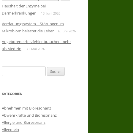
Haushalt der Enzyme bei
Darmerkrankungen
13. Juni 2026
Verdauungssystem – Störungen im
Mikrobiom belastet die Leber
6. Juni 2026
Angeborene Herzfehler brauchen mehr
als Medizin
30. Mai 2026
Suchen
nach:
KATEGORIEN
Abnehmen mit Bioresonanz
Abwehrkräfte und Bioresonanz
Allergie und Bioresonanz
Allgemein