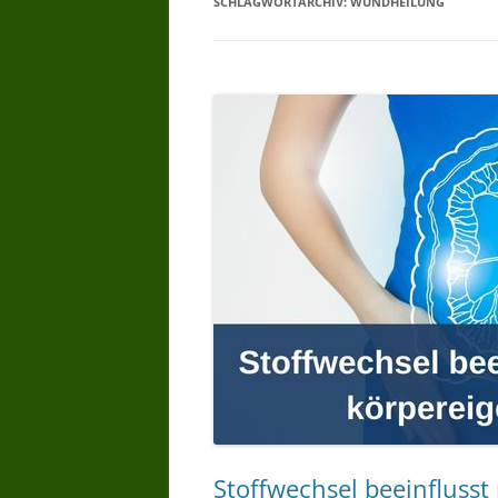
SCHLAGWORTARCHIV:
WUNDHEILUNG
WARUM BIORESONANZTHERAPI
WER DARF
BIORESONANZTHERAPIE ANBIET
– WER DARF ANWENDEN
BIORESONANZ WER HAT
ERFAHRUNG
BIORESONANZ WAS WIRD
GEMACHT –
BIORESONANZTHERAPIE WIE
LANGE
BIORESONANZTHERAPIE GIBT ES
WIRKSAMKEITSNACHWEISE
Stoffwechsel beeinfluss