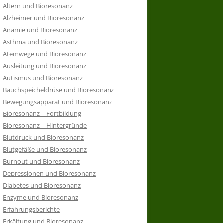
Altern und Bioresonanz
Alzheimer und Bioresonanz
Anämie und Bioresonanz
Asthma und Bioresonanz
Atemwege und Bioresonanz
Ausleitung und Bioresonanz
Autismus und Bioresonanz
Bauchspeicheldrüse und Bioresonanz
Bewegungsapparat und Bioresonanz
Bioresonanz – Fortbildung
Bioresonanz – Hintergründe
Blutdruck und Bioresonanz
Blutgefäße und Bioresonanz
Burnout und Bioresonanz
Depressionen und Bioresonanz
Diabetes und Bioresonanz
Enzyme und Bioresonanz
Erfahrungsberichte
Erkältung und Bioresonanz