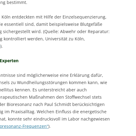
ng bestimmt.
u Köln entdeckten mit Hilfe der Einzelsequenzierung,
le essentiell sind, damit beispielsweise Blutgefäße
 sichergestellt wird. (Quelle: Abwehr oder Reparatur:
kontrolliert werden, Universität zu Köln,
)
).
-Experten
ntnisse sind möglicherweise eine Erklärung dafür,
chsels zu Wundheilungsstörungen kommen kann, wie
ellitus kennen. Es unterstreicht aber auch
 therapeutischen Maßnahmen den Stoffwechsel stets
er Bioresonanz nach Paul Schmidt berücksichtigen
 im Praxisalltag. Welchen Einfluss die energetische
hat, konnte sehr eindrucksvoll im Labor nachgewiesen
ioresonanz-Frequenzen“
).