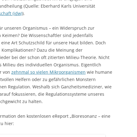
ndheilung (Quelle: Eberhard Karls Universität
chaft (idw)
).
 für unseren Organismus – ein Widerspruch zur
eimen? Die Wissenschaftler sind jedenfalls
 eine Art Schutzschild für unsere Haut bilden. Doch
 Komplikationen? Dazu die Meinung der
eder bei der schon oft zitierten Milieu-Theorie. Nicht
 Milieu des individuellen Organismus. Eigentlich
ir von
zehnmal so vielen Mikroorganismen
wie humane
rtvollen Helfern oder zu gefährlichen Monstern
enen Regulation. Weshalb sich Ganzheitsmediziner, wie
rauf fokussieren, die Regulationssysteme unseres
chgewicht zu halten.
ormation den kostenlosen eReport „Bioresonanz – eine
u hier: