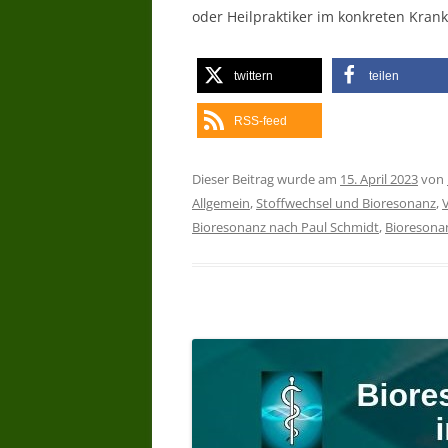
oder Heilpraktiker im konkreten Krankh
twittern
teilen
RSS-feed
Dieser Beitrag wurde am
15. April 2023
von
Allgemein
,
Stoffwechsel und Bioresonanz
,
Bioresonanz nach Paul Schmidt
,
Bioresona