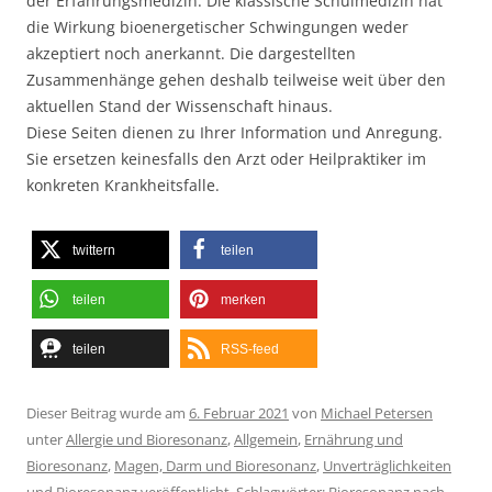
der Erfahrungsmedizin. Die klassische Schulmedizin hat
die Wirkung bioenergetischer Schwingungen weder
akzeptiert noch anerkannt. Die dargestellten
Zusammenhänge gehen deshalb teilweise weit über den
aktuellen Stand der Wissenschaft hinaus.
Diese Seiten dienen zu Ihrer Information und Anregung.
Sie ersetzen keinesfalls den Arzt oder Heilpraktiker im
konkreten Krankheitsfalle.
twittern
teilen
teilen
merken
teilen
RSS-feed
Dieser Beitrag wurde am
6. Februar 2021
von
Michael Petersen
unter
Allergie und Bioresonanz
,
Allgemein
,
Ernährung und
Bioresonanz
,
Magen, Darm und Bioresonanz
,
Unverträglichkeiten