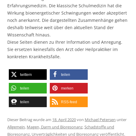
Erfahrungsmedizin. Die klassische Schulmedizin hat die
Wirkung bioenergetischer Schwingungen weder akzeptiert
noch anerkannt. Die dargestellten Zusammenhänge gehen
deshalb teilweise weit über den aktuellen Stand der
Wissenschaft hinaus.
Diese Seiten dienen zu Ihrer Information und Anregung.
Sie ersetzen keinesfalls den Arzt oder Heilpraktiker im
konkreten Krankheitsfalle.
twittern
teilen
teilen
merken
teilen
RSS-feed
Dieser Beitrag wurde am
18. April 2020
von
Michael Petersen
unter
Allgemein
,
Magen, Darm und Bioresonanz
,
Schadstoffe und
Bioresonanz
,
Unverträglichkeiten und Bioresonanz
veröffentlicht.