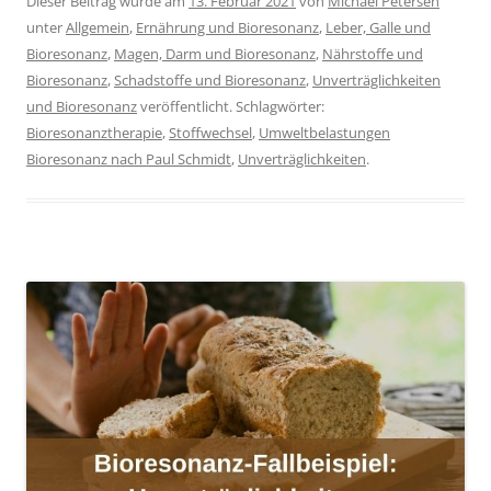
Dieser Beitrag wurde am
13. Februar 2021
von
Michael Petersen
unter
Allgemein
,
Ernährung und Bioresonanz
,
Leber, Galle und
Bioresonanz
,
Magen, Darm und Bioresonanz
,
Nährstoffe und
Bioresonanz
,
Schadstoffe und Bioresonanz
,
Unverträglichkeiten
und Bioresonanz
veröffentlicht. Schlagwörter:
Bioresonanztherapie
,
Stoffwechsel
,
Umweltbelastungen
Bioresonanz nach Paul Schmidt
,
Unverträglichkeiten
.