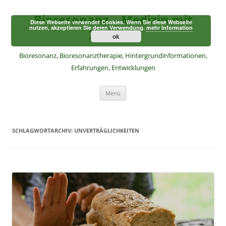
Zum
Inhalt
Bioresonanz – Medizin mit
springen
Diese Webseite verwendet Cookies. Wenn Sie diese Webseite
nutzen, akzeptieren Sie deren Verwendung.
mehr Information
Zukunft
ok
Bioresonanz, Bioresonanztherapie, Hintergrundinformationen,
Erfahrungen, Entwicklungen
Menü
SCHLAGWORTARCHIV:
UNVERTRÄGLICHKEITEN