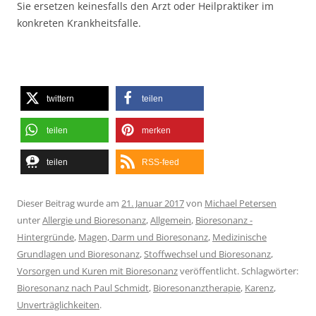
Sie ersetzen keinesfalls den Arzt oder Heilpraktiker im
konkreten Krankheitsfalle.
twittern
teilen
teilen
merken
teilen
RSS-feed
Dieser Beitrag wurde am
21. Januar 2017
von
Michael Petersen
unter
Allergie und Bioresonanz
,
Allgemein
,
Bioresonanz -
Hintergründe
,
Magen, Darm und Bioresonanz
,
Medizinische
Grundlagen und Bioresonanz
,
Stoffwechsel und Bioresonanz
,
Vorsorgen und Kuren mit Bioresonanz
veröffentlicht. Schlagwörter:
Bioresonanz nach Paul Schmidt
,
Bioresonanztherapie
,
Karenz
,
Unverträglichkeiten
.