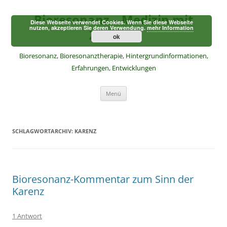
Zum
Inhalt
Bioresonanz – Medizin mit
springen
Diese Webseite verwendet Cookies. Wenn Sie diese Webseite
nutzen, akzeptieren Sie deren Verwendung.
mehr Information
Zukunft
ok
Bioresonanz, Bioresonanztherapie, Hintergrundinformationen,
Erfahrungen, Entwicklungen
Menü
SCHLAGWORTARCHIV:
KARENZ
Bioresonanz-Kommentar zum Sinn der
Karenz
1 Antwort