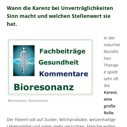
Wann die Karenz bei Unverträglichkeiten
Sinn macht und welchen Stellenwert sie
hat.
In der
naturhei
lkundlic
hen
Therapi
e spielt
sehr oft
die
Karenz
eine
Bioresonanz, Kommentare
große
Rolle
.
Der Patient soll auf Zucker, Milchprodukte, weizenhaltige
Lebensmittel und vieles mehr verzichten. Manche wollen