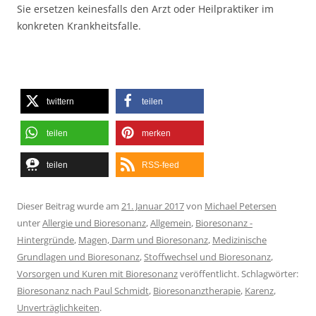
Sie ersetzen keinesfalls den Arzt oder Heilpraktiker im
konkreten Krankheitsfalle.
twittern
teilen
teilen
merken
teilen
RSS-feed
Dieser Beitrag wurde am
21. Januar 2017
von
Michael Petersen
unter
Allergie und Bioresonanz
,
Allgemein
,
Bioresonanz -
Hintergründe
,
Magen, Darm und Bioresonanz
,
Medizinische
Grundlagen und Bioresonanz
,
Stoffwechsel und Bioresonanz
,
Vorsorgen und Kuren mit Bioresonanz
veröffentlicht. Schlagwörter:
Bioresonanz nach Paul Schmidt
,
Bioresonanztherapie
,
Karenz
,
Unverträglichkeiten
.