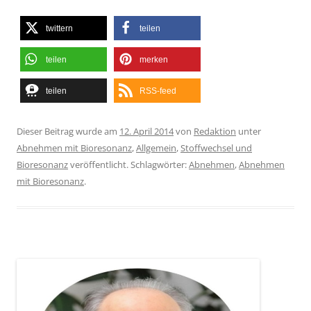
twittern
teilen
teilen
merken
teilen
RSS-feed
Dieser Beitrag wurde am
12. April 2014
von
Redaktion
unter
Abnehmen mit Bioresonanz
,
Allgemein
,
Stoffwechsel und
Bioresonanz
veröffentlicht. Schlagwörter:
Abnehmen
,
Abnehmen
mit Bioresonanz
.