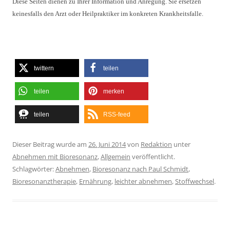
Diese Seiten dienen zu Ihrer Information und Anregung. Sie ersetzen
keinesfalls den Arzt oder Heilpraktiker im konkreten Krankheitsfalle.
twittern
teilen
teilen
merken
teilen
RSS-feed
Dieser Beitrag wurde am
26. Juni 2014
von
Redaktion
unter
Abnehmen mit Bioresonanz
,
Allgemein
veröffentlicht.
Schlagwörter:
Abnehmen
,
Bioresonanz nach Paul Schmidt
,
Bioresonanztherapie
,
Ernährung
,
leichter abnehmen
,
Stoffwechsel
.