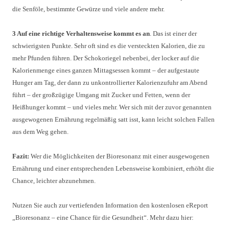
die Senföle, bestimmte Gewürze und viele andere mehr.
3 Auf eine richtige Verhaltensweise kommt es an
. Das ist einer der
schwierigsten Punkte. Sehr oft sind es die versteckten Kalorien, die zu
mehr Pfunden führen. Der Schokoriegel nebenbei, der locker auf die
Kalorienmenge eines ganzen Mittagsessen kommt – der aufgestaute
Hunger am Tag, der dann zu unkontrollierter Kalorienzufuhr am Abend
führt – der großzügige Umgang mit Zucker und Fetten, wenn der
Heißhunger kommt – und vieles mehr. Wer sich mit der zuvor genannten
ausgewogenen Ernährung regelmäßig satt isst, kann leicht solchen Fallen
aus dem Weg gehen.
Fazit:
Wer die Möglichkeiten der Bioresonanz mit einer ausgewogenen
Ernährung und einer entsprechenden Lebensweise kombiniert, erhöht die
Chance, leichter abzunehmen.
Nutzen Sie auch zur vertiefenden Information den kostenlosen eReport
„Bioresonanz – eine Chance für die Gesundheit“. Mehr dazu hier: