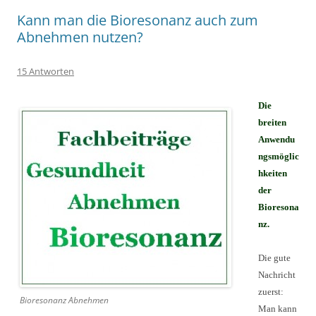
Kann man die Bioresonanz auch zum
Abnehmen nutzen?
15 Antworten
Die
breiten
Anwendu
ngsmöglic
hkeiten
der
Bioresona
nz.
Die gute
Nachricht
zuerst:
Bioresonanz Abnehmen
Man kann