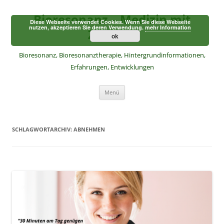
Zum
Inhalt
Bioresonanz – Medizin mit
springen
Diese Webseite verwendet Cookies. Wenn Sie diese Webseite
nutzen, akzeptieren Sie deren Verwendung.
mehr Information
Zukunft
ok
Bioresonanz, Bioresonanztherapie, Hintergrundinformationen,
Erfahrungen, Entwicklungen
Menü
SCHLAGWORTARCHIV:
ABNEHMEN