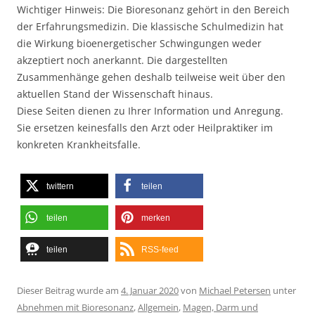
Wichtiger Hinweis: Die Bioresonanz gehört in den Bereich
der Erfahrungsmedizin. Die klassische Schulmedizin hat
die Wirkung bioenergetischer Schwingungen weder
akzeptiert noch anerkannt. Die dargestellten
Zusammenhänge gehen deshalb teilweise weit über den
aktuellen Stand der Wissenschaft hinaus.
Diese Seiten dienen zu Ihrer Information und Anregung.
Sie ersetzen keinesfalls den Arzt oder Heilpraktiker im
konkreten Krankheitsfalle.
twittern
teilen
teilen
merken
teilen
RSS-feed
Dieser Beitrag wurde am
4. Januar 2020
von
Michael Petersen
unter
Abnehmen mit Bioresonanz
,
Allgemein
,
Magen, Darm und