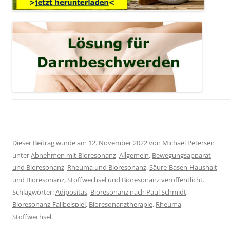
Dieser Beitrag wurde am
12. November 2022
von
Michael Petersen
unter
Abnehmen mit Bioresonanz
,
Allgemein
,
Bewegungsapparat
und Bioresonanz
,
Rheuma und Bioresonanz
,
Säure-Basen-Haushalt
und Bioresonanz
,
Stoffwechsel und Bioresonanz
veröffentlicht.
Schlagwörter:
Adipositas
,
Bioresonanz nach Paul Schmidt
,
Bioresonanz-Fallbeispiel
,
Bioresonanztherapie
,
Rheuma
,
Stoffwechsel
.