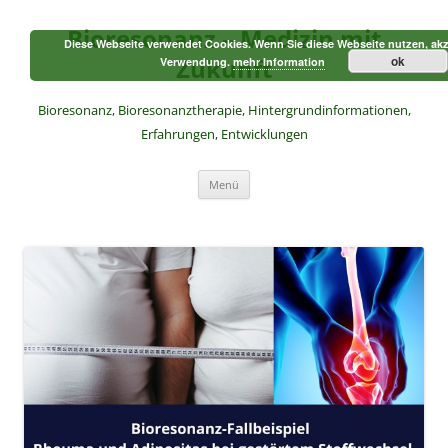
Zum
Inhalt
Bioresonanz – Medizin mit
springen
Diese Webseite verwendet Cookies. Wenn Sie diese Webseite nutzen, akz
Zukunft
ok
Verwendung.
mehr Information
Bioresonanz, Bioresonanztherapie, Hintergrundinformationen,
Erfahrungen, Entwicklungen
Menü