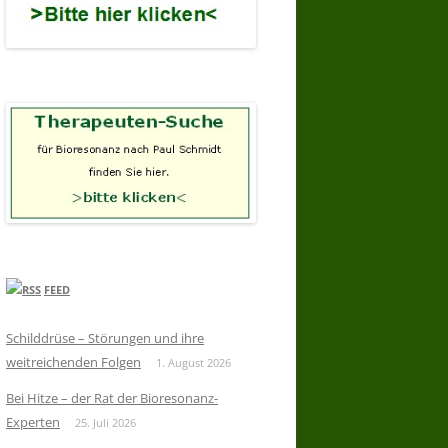
FEED
Schilddrüse – Störungen und ihre
weitreichenden Folgen
1. August 2026
Bei Hitze – der Rat der Bioresonanz-
Experten
25. Juli 2026