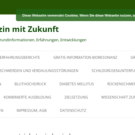
Diese Webseite verwendet Cookies. Wenn Sie diese Webseite nutzen, 
zin mit Zukunft
grundinformationen, Erfahrungen, Entwicklungen
ERFAHRUNGSBERICHTE
GRATIS-INFORMATION BIORESONANZ
GR
S
SCHWERDEN UND VERDAUUNGSSTÖRUNGEN
SCHILDDRÜSENUNTERFU
N
BLUTHOCHDRUCK
DIABETES MELLITUS
RÜCKENSCHME
RT
KOMBINIERTE AUSBILDUNG
ZIELSETZUNG
WISSENSCHAFT ZU
HT
AUS DER PAUL-SCHMIDT-
EN
IMPRESSUM, AGB
DATENSCHUTZ
AKADEMIE
BAUBIOLOGISCHER