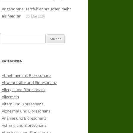
Angeborene Herzfehler brauchen mehr
als Medizin
30. Mai 2026
Suchen
nach:
KATEGORIEN
Abnehmen mit Bioresonanz
Abwehrkräfte und Bioresonanz
Allergie und Bioresonanz
Allgemein
Altern und Bioresonanz
Alzheimer und Bioresonanz
Anämie und Bioresonanz
Asthma und Bioresonanz
Atemwege und Bioresonanz