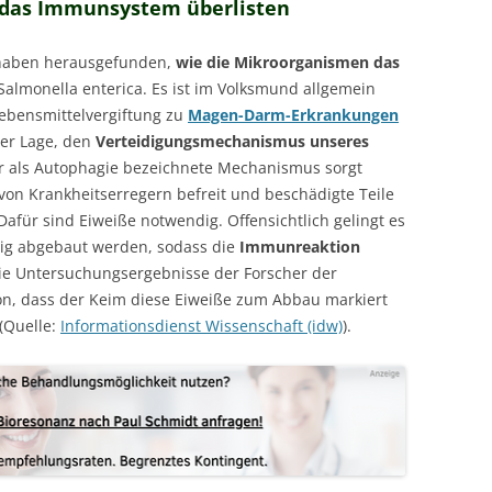
 das Immunsystem überlisten
n haben herausgefunden,
wie die Mikroorganismen das
Salmonella enterica. Es ist im Volksmund allgemein
Lebensmittelvergiftung zu
Magen-Darm-Erkrankungen
der Lage, den
Verteidigungsmechanismus unseres
r als Autophagie bezeichnete Mechanismus sorgt
von Krankheitserregern befreit und beschädigte Teile
Dafür sind Eiweiße notwendig. Offensichtlich gelingt es
tig abgebaut werden, sodass die
Immunreaktion
die Untersuchungsergebnisse der Forscher der
von, dass der Keim diese Eiweiße zum Abbau markiert
(Quelle:
Informationsdienst Wissenschaft (idw)
).