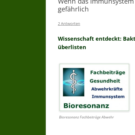
Wenn das Immunsystem au
WARUM BIORESONANZTHERAPI
gefährlich
WER DARF
2 Antworten
BIORESONANZTHERAPIE ANBIET
– WER DARF ANWENDEN
Wissenschaft entdeckt: Ba
BIORESONANZ WER HAT
überlisten
ERFAHRUNG
BIORESONANZ WAS WIRD
GEMACHT –
BIORESONANZTHERAPIE WIE
LANGE
BIORESONANZTHERAPIE GIBT ES
WIRKSAMKEITSNACHWEISE
Bioresonanz Fachbeiträge Abwehr