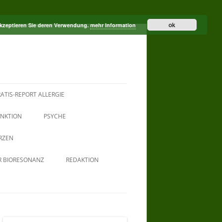
ok
akzeptieren Sie deren Verwendung.
mehr Information
ATIS-REPORT ALLERGIE
NKTION
PSYCHE
RZEN
R BIORESONANZ
REDAKTION