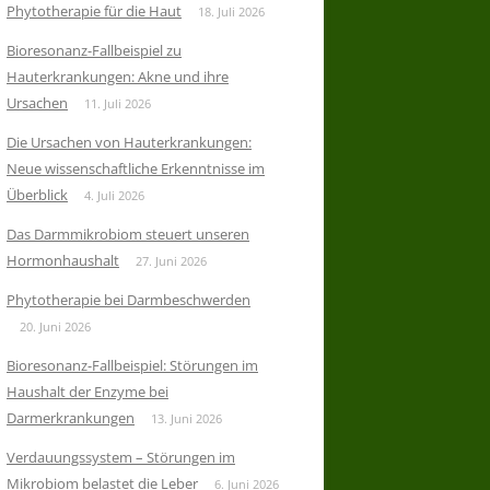
Phytotherapie für die Haut
18. Juli 2026
Bioresonanz-Fallbeispiel zu
Hauterkrankungen: Akne und ihre
Ursachen
11. Juli 2026
Die Ursachen von Hauterkrankungen:
Neue wissenschaftliche Erkenntnisse im
Überblick
4. Juli 2026
Das Darmmikrobiom steuert unseren
Hormonhaushalt
27. Juni 2026
Phytotherapie bei Darmbeschwerden
20. Juni 2026
Bioresonanz-Fallbeispiel: Störungen im
Haushalt der Enzyme bei
Darmerkrankungen
13. Juni 2026
Verdauungssystem – Störungen im
Mikrobiom belastet die Leber
6. Juni 2026