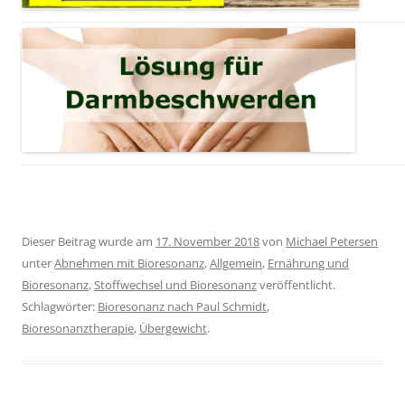
Dieser Beitrag wurde am
17. November 2018
von
Michael Petersen
unter
Abnehmen mit Bioresonanz
,
Allgemein
,
Ernährung und
Bioresonanz
,
Stoffwechsel und Bioresonanz
veröffentlicht.
Schlagwörter:
Bioresonanz nach Paul Schmidt
,
Bioresonanztherapie
,
Übergewicht
.