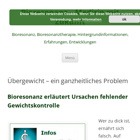
Zum
Inhalt
Bioresonanz – Medizin mit
springen
Diese Webseite verwendet Cookies. Wenn Sie diese Webseite nutzen, akz
Zukunft
ok
Verwendung.
mehr Information
Bioresonanz, Bioresonanztherapie, Hintergrundinformationen,
Erfahrungen, Entwicklungen
Menü
Übergewicht – ein ganzheitliches Problem
Bioresonanz erläutert Ursachen fehlender
Gewichtskontrolle
Wer zu dick ist,
ernährt sich
falsch. Auf