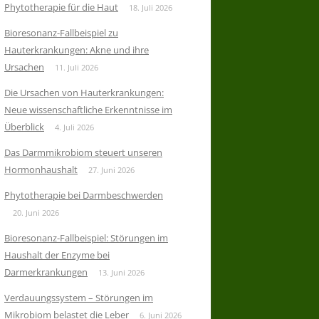
Phytotherapie für die Haut
18. Juli 2026
Bioresonanz-Fallbeispiel zu
Hauterkrankungen: Akne und ihre
Ursachen
11. Juli 2026
Die Ursachen von Hauterkrankungen:
Neue wissenschaftliche Erkenntnisse im
Überblick
4. Juli 2026
Das Darmmikrobiom steuert unseren
Hormonhaushalt
27. Juni 2026
Phytotherapie bei Darmbeschwerden
20. Juni 2026
Bioresonanz-Fallbeispiel: Störungen im
Haushalt der Enzyme bei
Darmerkrankungen
13. Juni 2026
Verdauungssystem – Störungen im
Mikrobiom belastet die Leber
6. Juni 2026