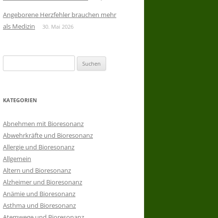
Angeborene Herzfehler brauchen mehr
als Medizin
30. Mai 2026
Suchen
nach:
KATEGORIEN
Abnehmen mit Bioresonanz
Abwehrkräfte und Bioresonanz
Allergie und Bioresonanz
Allgemein
Altern und Bioresonanz
Alzheimer und Bioresonanz
Anämie und Bioresonanz
Asthma und Bioresonanz
Atemwege und Bioresonanz