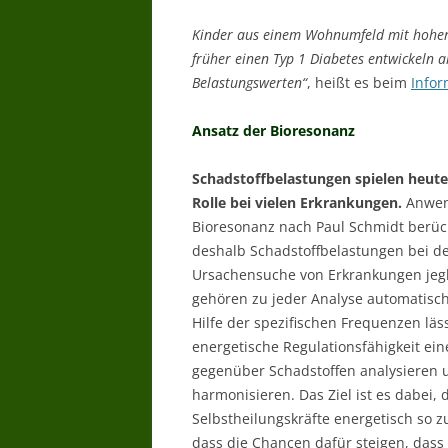
Kinder aus einem Wohnumfeld mit hoher 
früher einen Typ 1 Diabetes entwickeln a
Belastungswerten“
, heißt es beim
Infor
Ansatz der Bioresonanz
Schadstoffbelastungen spielen heute
Rolle bei vielen Erkrankungen.
Anwen
Bioresonanz nach Paul Schmidt berüc
deshalb Schadstoffbelastungen bei d
Ursachensuche von Erkrankungen jegli
gehören zu jeder Analyse automatisch
Hilfe der spezifischen Frequenzen läss
energetische Regulationsfähigkeit ei
gegenüber Schadstoffen analysieren 
harmonisieren. Das Ziel ist es dabei, 
Selbstheilungskräfte energetisch so z
dass die Chancen dafür steigen, dass