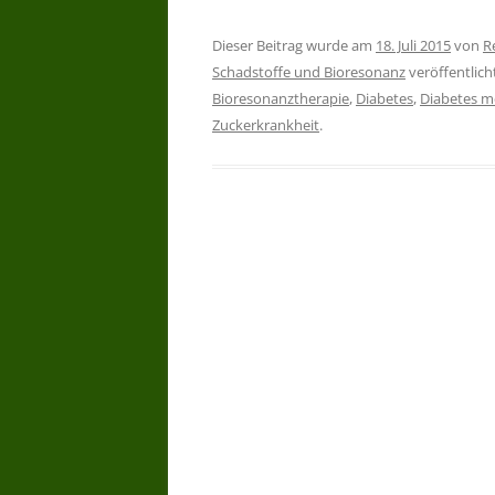
Dieser Beitrag wurde am
18. Juli 2015
von
R
Schadstoffe und Bioresonanz
veröffentlich
Bioresonanztherapie
,
Diabetes
,
Diabetes me
Zuckerkrankheit
.