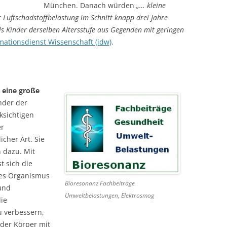
München. Danach würden
„… kleine
Luftschadstoffbelastung im Schnitt knapp drei Jahre
ls Kinder derselben Altersstufe aus Gegenden mit geringen
mationsdienst Wissenschaft (idw)
.
 eine große
der der
ksichtigen
er
cher Art. Sie
 dazu. Mit
t sich die
nes Organismus
Bioresonanz Fachbeiträge
und
Umweltbelastungen, Elektrosmog
die
u verbessern,
 der Körper mit