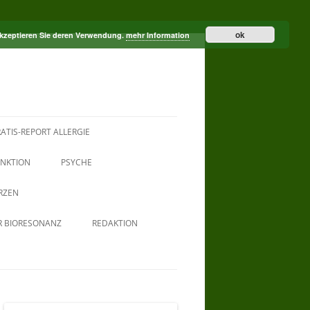
ok
akzeptieren Sie deren Verwendung.
mehr Information
ATIS-REPORT ALLERGIE
NKTION
PSYCHE
RZEN
R BIORESONANZ
REDAKTION