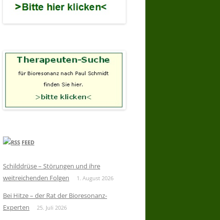
FEED
Schilddrüse – Störungen und ihre
weitreichenden Folgen
1. August 2026
Bei Hitze – der Rat der Bioresonanz-
Experten
25. Juli 2026