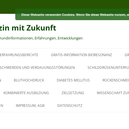
Diese Webseite verwendet Cookies. Wenn Sie diese Webseite nutzen, 
zin mit Zukunft
grundinformationen, Erfahrungen, Entwicklungen
ERFAHRUNGSBERICHTE
GRATIS-INFORMATION BIORESONANZ
GR
S
SCHWERDEN UND VERDAUUNGSSTÖRUNGEN
SCHILDDRÜSENUNTERFU
N
BLUTHOCHDRUCK
DIABETES MELLITUS
RÜCKENSCHME
RT
KOMBINIERTE AUSBILDUNG
ZIELSETZUNG
WISSENSCHAFT ZU
HT
AUS DER PAUL-SCHMIDT-
EN
IMPRESSUM, AGB
DATENSCHUTZ
AKADEMIE
BAUBIOLOGISCHER