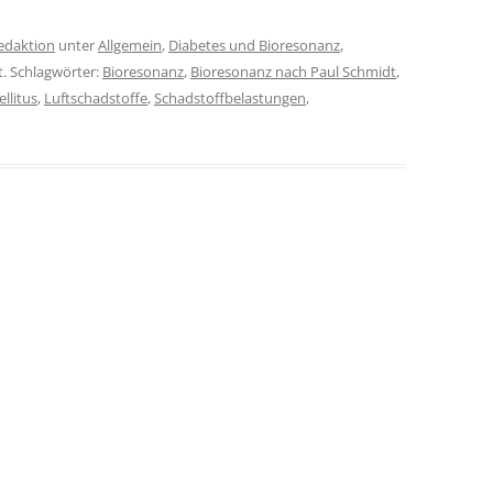
edaktion
unter
Allgemein
,
Diabetes und Bioresonanz
,
t. Schlagwörter:
Bioresonanz
,
Bioresonanz nach Paul Schmidt
,
llitus
,
Luftschadstoffe
,
Schadstoffbelastungen
,