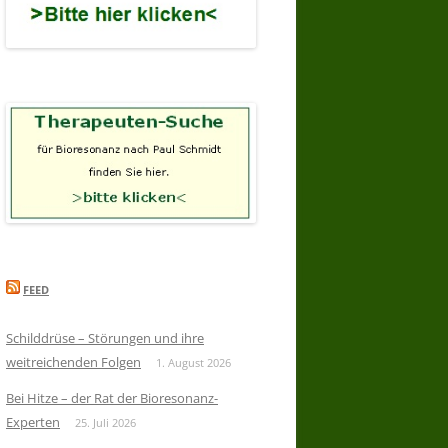
FEED
Schilddrüse – Störungen und ihre
weitreichenden Folgen
1. August 2026
Bei Hitze – der Rat der Bioresonanz-
Experten
25. Juli 2026