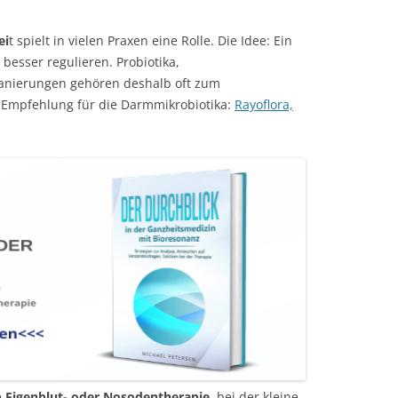
ei
t spielt in vielen Praxen eine Rolle. Die Idee: Ein
esser regulieren. Probiotika,
nierungen gehören deshalb oft zum
e Empfehlung für die Darmmikrobiotika:
Rayoflora,
e
Eigenblut- oder Nosodentherapie
, bei der kleine