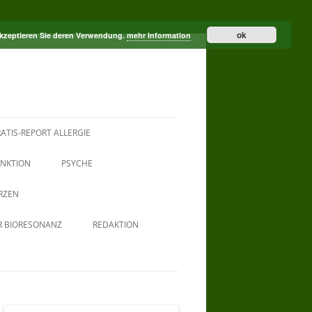
ok
akzeptieren Sie deren Verwendung.
mehr Information
ATIS-REPORT ALLERGIE
NKTION
PSYCHE
RZEN
R BIORESONANZ
REDAKTION