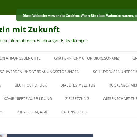
Diese Webseite verwendet Cookies. Wenn Sie diese Webseite nutzen, 
zin mit Zukunft
grundinformationen, Erfahrungen, Entwicklungen
ERFAHRUNGSBERICHTE
GRATIS-INFORMATION BIORESONANZ
GR
S
SCHWERDEN UND VERDAUUNGSSTÖRUNGEN
SCHILDDRÜSENUNTERFU
N
BLUTHOCHDRUCK
DIABETES MELLITUS
RÜCKENSCHME
RT
KOMBINIERTE AUSBILDUNG
ZIELSETZUNG
WISSENSCHAFT ZU
HT
AUS DER PAUL-SCHMIDT-
EN
IMPRESSUM, AGB
DATENSCHUTZ
AKADEMIE
BAUBIOLOGISCHER