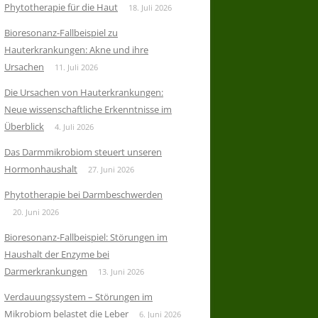
Phytotherapie für die Haut
18. Juli 2026
Bioresonanz-Fallbeispiel zu
Hauterkrankungen: Akne und ihre
Ursachen
11. Juli 2026
Die Ursachen von Hauterkrankungen:
Neue wissenschaftliche Erkenntnisse im
Überblick
4. Juli 2026
Das Darmmikrobiom steuert unseren
Hormonhaushalt
27. Juni 2026
Phytotherapie bei Darmbeschwerden
20. Juni 2026
Bioresonanz-Fallbeispiel: Störungen im
Haushalt der Enzyme bei
Darmerkrankungen
13. Juni 2026
Verdauungssystem – Störungen im
Mikrobiom belastet die Leber
6. Juni 2026