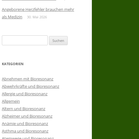
Angeborene Herzfehler brauchen mehr
als Medizin
30. Mai 2026
Suchen
nach:
KATEGORIEN
Abnehmen mit Bioresonanz
Abwehrkräfte und Bioresonanz
Allergie und Bioresonanz
Allgemein
Altern und Bioresonanz
Alzheimer und Bioresonanz
Anämie und Bioresonanz
Asthma und Bioresonanz
Atemwege und Bioresonanz