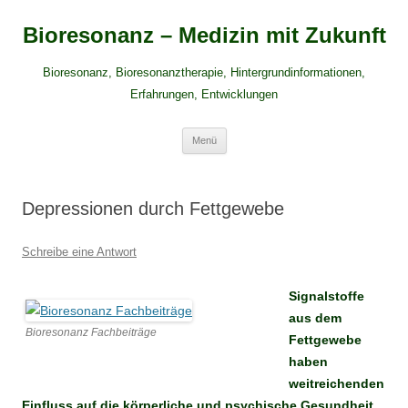
Zum
Inhalt
Bioresonanz – Medizin mit Zukunft
springen
Bioresonanz, Bioresonanztherapie, Hintergrundinformationen,
Erfahrungen, Entwicklungen
Menü
Depressionen durch Fettgewebe
Schreibe eine Antwort
Signalstoffe
aus dem
Bioresonanz Fachbeiträge
Fettgewebe
haben
weitreichenden
Einfluss auf die körperliche und psychische Gesundheit.