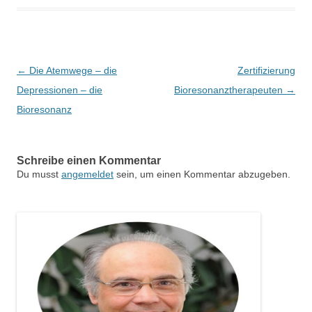
Beitragsnavigation
←
Die Atemwege – die
Zertifizierung
Depressionen – die
Bioresonanztherapeuten
→
Bioresonanz
Schreibe einen Kommentar
Du musst
angemeldet
sein, um einen Kommentar abzugeben.