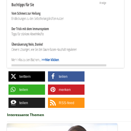
twittern
teilen
teilen
merken
teilen
RSS-feed
Interessante Themen