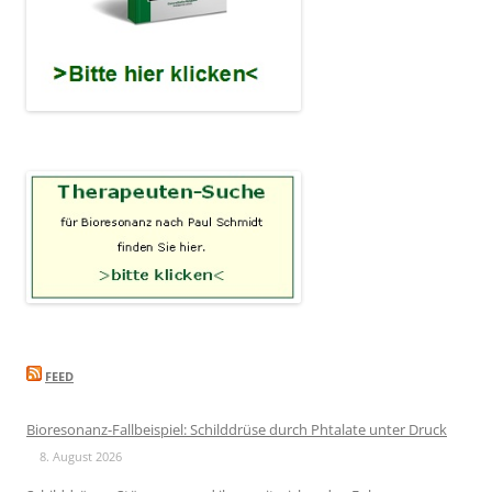
FEED
Bioresonanz-Fallbeispiel: Schilddrüse durch Phtalate unter Druck
8. August 2026