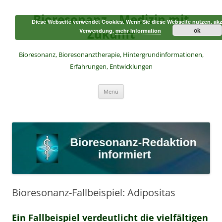
Zum
Inhalt
Bioresonanz – Medizin mit
springen
Diese Webseite verwendet Cookies. Wenn Sie diese Webseite nutzen, akz
Zukunft
ok
Verwendung.
mehr Information
Bioresonanz, Bioresonanztherapie, Hintergrundinformationen,
Erfahrungen, Entwicklungen
Menü
Bioresonanz-Fallbeispiel: Adipositas
Ein Fallbeispiel verdeutlicht die vielfältigen