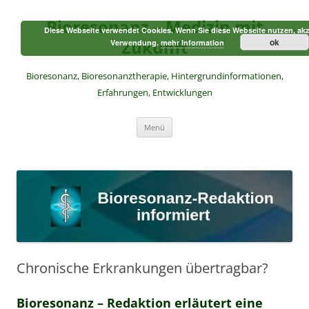
Zum
Inhalt
Bioresonanz – Medizin mit
springen
Diese Webseite verwendet Cookies. Wenn Sie diese Webseite nutzen, akz
Zukunft
ok
Verwendung.
mehr Information
Bioresonanz, Bioresonanztherapie, Hintergrundinformationen,
Erfahrungen, Entwicklungen
Menü
Chronische Erkrankungen übertragbar?
Bioresonanz – Redaktion erläutert eine