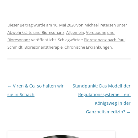
Dieser Beitrag wurde am
16. Mai 2020
von
Michael Petersen
unter
Abwehrkräfte und Bioresonanz
,
Allgemein
,
Verdauung und
Bioresonanz
veröffentlicht. Schlagwörter:
Bioresonanz nach Paul
Schmidt
,
Bioresonanztherapie
,
Chronische Erkrankungen
.
Beitragsnavigation
←
Viren & Co, so halten wir
Standpunkt: Das Modell der
sie in Schach
Regulationssysteme – ein
Königsweg in der
Ganzheitsmedizin?
→