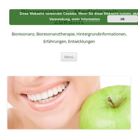
Zum
Inhalt
Bioresonanz – Medizin mit
springen
Diese Webseite verwendet Cookies. Wenn Sie diese Webseite nutzen, akz
Zukunft
ok
Verwendung.
mehr Information
Bioresonanz, Bioresonanztherapie, Hintergrundinformationen,
Erfahrungen, Entwicklungen
Menü