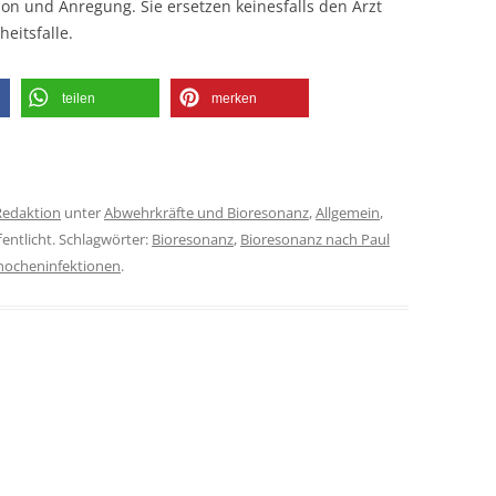
ion und Anregung. Sie ersetzen keinesfalls den Arzt
eitsfalle.
teilen
merken
Redaktion
unter
Abwehrkräfte und Bioresonanz
,
Allgemein
,
entlicht. Schlagwörter:
Bioresonanz
,
Bioresonanz nach Paul
nocheninfektionen
.