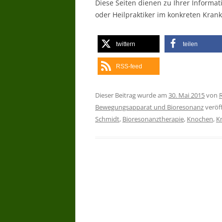
Diese Seiten dienen zu Ihrer Informat
oder Heilpraktiker im konkreten Krankh
twittern
teilen
RSS-feed
Dieser Beitrag wurde am
30. Mai 2015
von
Bewegungsapparat und Bioresonanz
veröff
Schmidt
,
Bioresonanztherapie
,
Knochen
,
K