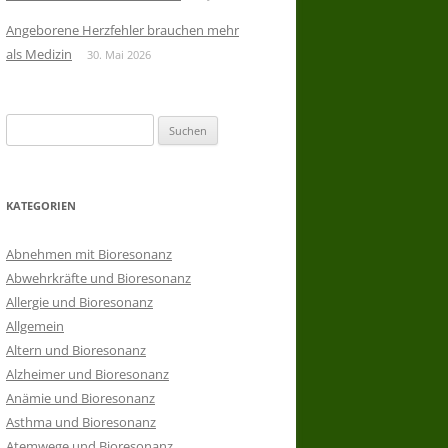
Angeborene Herzfehler brauchen mehr
als Medizin
30. Mai 2026
Suchen
nach:
KATEGORIEN
Abnehmen mit Bioresonanz
Abwehrkräfte und Bioresonanz
Allergie und Bioresonanz
Allgemein
Altern und Bioresonanz
Alzheimer und Bioresonanz
Anämie und Bioresonanz
Asthma und Bioresonanz
Atemwege und Bioresonanz