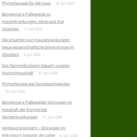
Phytotherapie für die Haut
18. Juli 2026
Bioresonanz-Fallbeispiel zu
Hauterkrankungen: Akne und ihre
Ursachen
11. Juli 2026
Die Ursachen von Hauterkrankungen:
Neue wissenschaftliche Erkenntnisse im
Überblick
4. Juli 2026
Das Darmmikrobiom steuert unseren
Hormonhaushalt
27. Juni 2026
Phytotherapie bei Darmbeschwerden
20. Juni 2026
Bioresonanz-Fallbeispiel: Störungen im
Haushalt der Enzyme bei
Darmerkrankungen
13. Juni 2026
Verdauungssystem – Störungen im
Mikrobiom belastet die Leber
6. Juni 2026