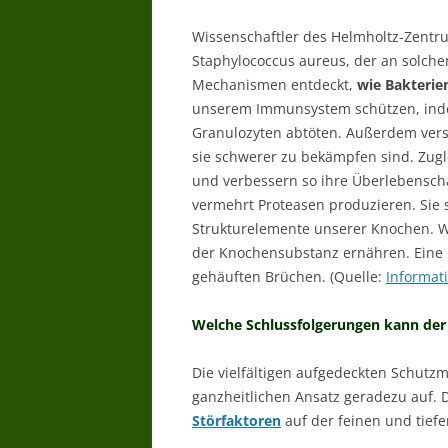
Wissenschaftler des Helmholtz-Zentru
Staphylococcus aureus, der an solchen
Mechanismen entdeckt,
wie Bakterie
unserem Immunsystem schützen, indem 
Granulozyten abtöten. Außerdem vers
sie schwerer zu bekämpfen sind. Zugl
und verbessern so ihre Überlebenscha
vermehrt Proteasen produzieren. Sie s
Strukturelemente unserer Knochen. Wa
der Knochensubstanz ernähren. Eine 
gehäuften Brüchen. (Quelle:
Informat
Welche Schlussfolgerungen kann der
Die vielfältigen aufgedeckten Schut
ganzheitlichen Ansatz geradezu auf. 
Störfaktoren
auf der feinen und tief