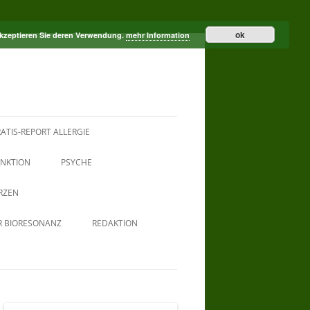
ok
akzeptieren Sie deren Verwendung.
mehr Information
ATIS-REPORT ALLERGIE
NKTION
PSYCHE
RZEN
R BIORESONANZ
REDAKTION