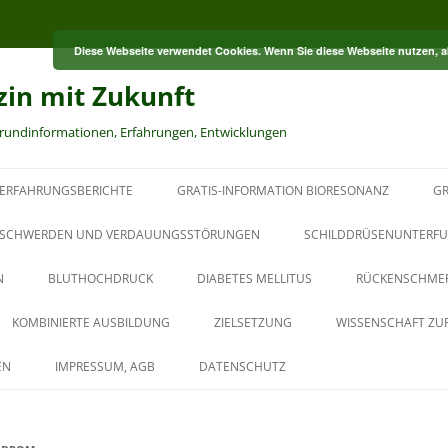
Diese Webseite verwendet Cookies. Wenn Sie diese Webseite nutzen, 
zin mit Zukunft
grundinformationen, Erfahrungen, Entwicklungen
ERFAHRUNGSBERICHTE
GRATIS-INFORMATION BIORESONANZ
GR
S
SCHWERDEN UND VERDAUUNGSSTÖRUNGEN
SCHILDDRÜSENUNTERFU
N
BLUTHOCHDRUCK
DIABETES MELLITUS
RÜCKENSCHME
RT
KOMBINIERTE AUSBILDUNG
ZIELSETZUNG
WISSENSCHAFT ZU
HT
AUS DER PAUL-SCHMIDT-
EN
IMPRESSUM, AGB
DATENSCHUTZ
AKADEMIE
BAUBIOLOGISCHER