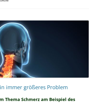
NDROM
MESSTECHNIKER
E
FORTBILDUNG
EN
in immer größeres Problem
em Thema Schmerz am Beispiel des