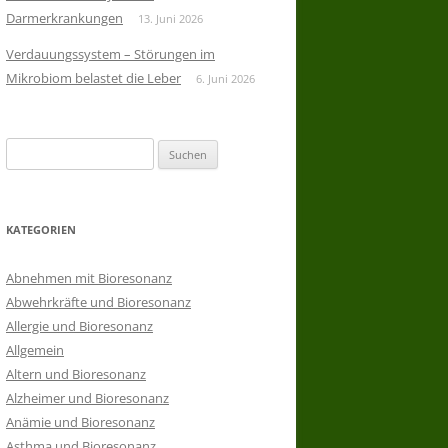
Darmerkrankungen
13. Juni 2026
Verdauungssystem – Störungen im
Mikrobiom belastet die Leber
6. Juni 2026
Suchen
nach:
KATEGORIEN
Abnehmen mit Bioresonanz
Abwehrkräfte und Bioresonanz
Allergie und Bioresonanz
Allgemein
Altern und Bioresonanz
Alzheimer und Bioresonanz
Anämie und Bioresonanz
Asthma und Bioresonanz