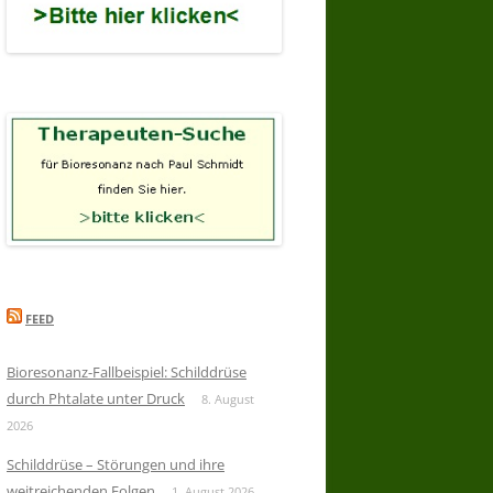
FEED
Bioresonanz-Fallbeispiel: Schilddrüse
durch Phtalate unter Druck
8. August
2026
Schilddrüse – Störungen und ihre
weitreichenden Folgen
1. August 2026