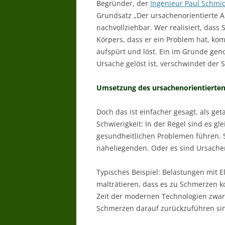
Begründer, der
Ingenieur Paul Schmi
Grundsatz „Der ursachenorientierte An
nachvollziehbar. Wer realisiert, dass
Körpers, dass er ein Problem hat, ko
aufspürt und löst. Ein im Grunde ge
Ursache gelöst ist, verschwindet der 
Umsetzung des ursachenorientierten
Doch das ist einfacher gesagt, als get
Schwierigkeit: In der Regel sind es 
gesundheitlichen Problemen führen. Se
naheliegenden. Oder es sind Ursachen,
Typisches Beispiel: Belastungen mit
malträtieren, dass es zu Schmerzen 
Zeit der modernen Technologien zwar 
Schmerzen darauf zurückzuführen sind