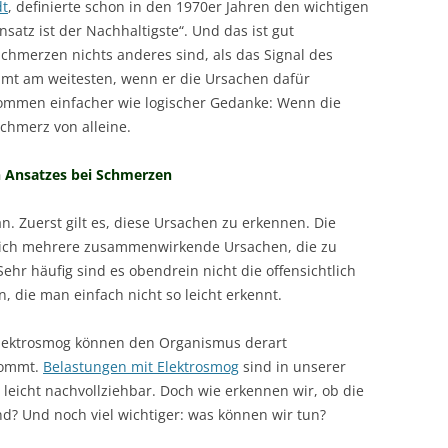
dt
, definierte schon in den 1970er Jahren den wichtigen
satz ist der Nachhaltigste“. Und das ist gut
 Schmerzen nichts anderes sind, als das Signal des
mmt am weitesten, wenn er die Ursachen dafür
nommen einfacher wie logischer Gedanke: Wenn die
Schmerz von alleine.
 Ansatzes bei Schmerzen
an. Zuerst gilt es, diese Ursachen zu erkennen. Die
gleich mehrere zusammenwirkende Ursachen, die zu
hr häufig sind es obendrein nicht die offensichtlich
 die man einfach nicht so leicht erkennt.
 Elektrosmog können den Organismus derart
kommt.
Belastungen mit Elektrosmog
sind in unserer
leicht nachvollziehbar. Doch wie erkennen wir, ob die
? Und noch viel wichtiger: was können wir tun?