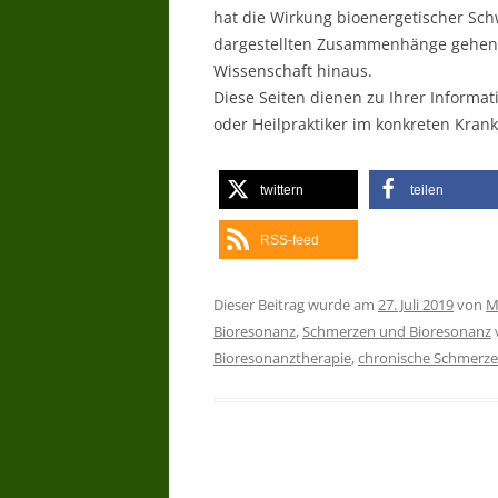
hat die Wirkung bioenergetischer Sc
dargestellten Zusammenhänge gehen d
Wissenschaft hinaus.
Diese Seiten dienen zu Ihrer Informat
oder Heilpraktiker im konkreten Krankh
twittern
teilen
RSS-feed
Dieser Beitrag wurde am
27. Juli 2019
von
M
Bioresonanz
,
Schmerzen und Bioresonanz
v
Bioresonanztherapie
,
chronische Schmerz