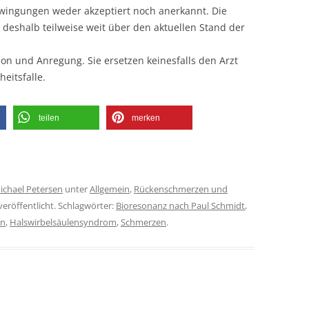
hwingungen weder akzeptiert noch anerkannt. Die
eshalb teilweise weit über den aktuellen Stand der
ion und Anregung. Sie ersetzen keinesfalls den Arzt
eitsfalle.
teilen
merken
ichael Petersen
unter
Allgemein
,
Rückenschmerzen und
eröffentlicht. Schlagwörter:
Bioresonanz nach Paul Schmidt
,
en
,
Halswirbelsäulensyndrom
,
Schmerzen
.