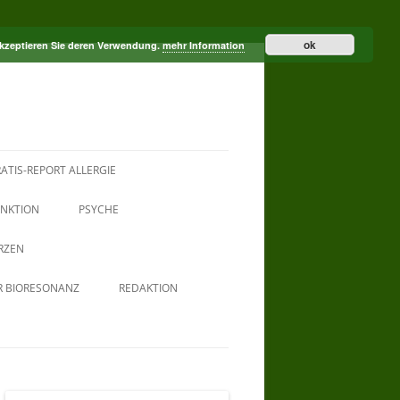
ok
akzeptieren Sie deren Verwendung.
mehr Information
ATIS-REPORT ALLERGIE
NKTION
PSYCHE
RZEN
R BIORESONANZ
REDAKTION