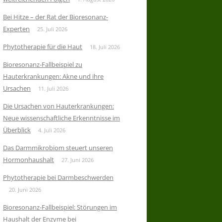
Bei Hitze – der Rat der Bioresonanz-
Experten
25. Juli 2026
Phytotherapie für die Haut
18. Juli 2026
Bioresonanz-Fallbeispiel zu
Hauterkrankungen: Akne und ihre
Ursachen
11. Juli 2026
Die Ursachen von Hauterkrankungen:
Neue wissenschaftliche Erkenntnisse im
Überblick
4. Juli 2026
Das Darmmikrobiom steuert unseren
Hormonhaushalt
27. Juni 2026
Phytotherapie bei Darmbeschwerden
20. Juni 2026
Bioresonanz-Fallbeispiel: Störungen im
Haushalt der Enzyme bei