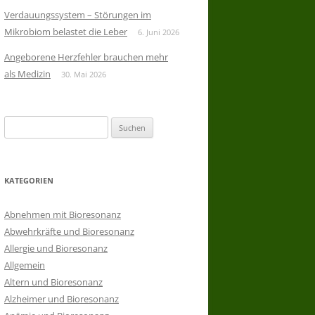
Verdauungssystem – Störungen im
Mikrobiom belastet die Leber
6. Juni 2026
Angeborene Herzfehler brauchen mehr
als Medizin
30. Mai 2026
Suchen
nach:
KATEGORIEN
Abnehmen mit Bioresonanz
Abwehrkräfte und Bioresonanz
Allergie und Bioresonanz
Allgemein
Altern und Bioresonanz
Alzheimer und Bioresonanz