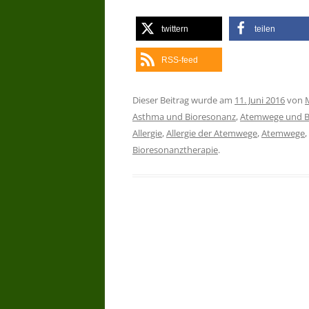
twittern
teilen
RSS-feed
Dieser Beitrag wurde am
11. Juni 2016
von
Asthma und Bioresonanz
,
Atemwege und B
Allergie
,
Allergie der Atemwege
,
Atemwege
,
Bioresonanztherapie
.