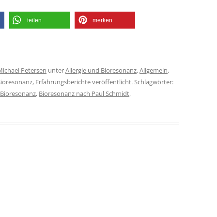
teilen
merken
Michael Petersen
unter
Allergie und Bioresonanz
,
Allgemein
,
ioresonanz
,
Erfahrungsberichte
veröffentlicht. Schlagwörter:
Bioresonanz
,
Bioresonanz nach Paul Schmidt
,