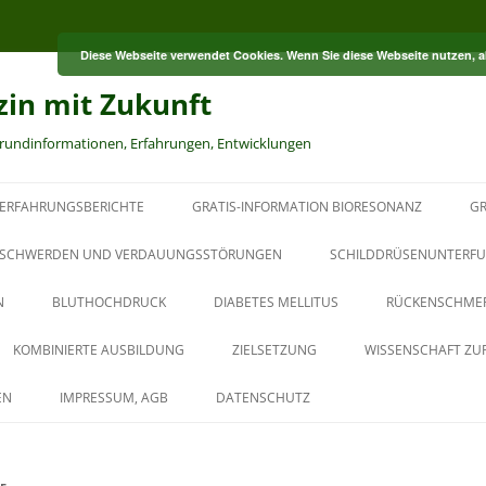
Diese Webseite verwendet Cookies. Wenn Sie diese Webseite nutzen, 
zin mit Zukunft
grundinformationen, Erfahrungen, Entwicklungen
ERFAHRUNGSBERICHTE
GRATIS-INFORMATION BIORESONANZ
GR
S
SCHWERDEN UND VERDAUUNGSSTÖRUNGEN
SCHILDDRÜSENUNTERFU
N
BLUTHOCHDRUCK
DIABETES MELLITUS
RÜCKENSCHME
RT
KOMBINIERTE AUSBILDUNG
ZIELSETZUNG
WISSENSCHAFT ZU
HT
AUS DER PAUL-SCHMIDT-
EN
IMPRESSUM, AGB
DATENSCHUTZ
AKADEMIE
BAUBIOLOGISCHER