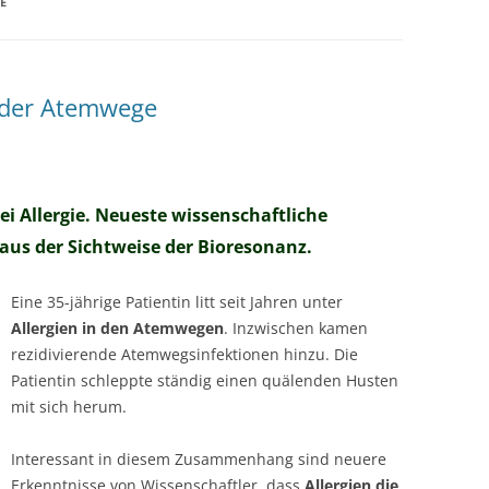
E
MESSTECHNIKER
E
FORTBILDUNG
EN
e der Atemwege
 Allergie. Neueste wissenschaftliche
aus der Sichtweise der Bioresonanz.
Eine 35-jährige Patientin litt seit Jahren unter
Allergien in den Atemwegen
. Inzwischen kamen
rezidivierende Atemwegsinfektionen hinzu. Die
Patientin schleppte ständig einen quälenden Husten
mit sich herum.
Interessant in diesem Zusammenhang sind neuere
Erkenntnisse von Wissenschaftler, dass
Allergien die