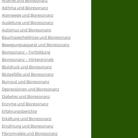
Anämie und Bioresonanz
Asthma und Bioresonanz
Atemwege und Bioresonanz
Ausleitung und Bioresonanz
Autismus und Bioresonanz
Bauchspeicheldrüse und Bioresonanz
Bewegungsapparat und Bioresonanz
Bioresonanz – Fortbildung
Bioresonanz – Hintergründe
Blutdruck und Bioresonanz
Blutgefäße und Bioresonanz
Burnout und Bioresonanz
Depressionen und Bioresonanz
Diabetes und Bioresonanz
Enzyme und Bioresonanz
Erfahrungsberichte
Erkältung und Bioresonanz
Ernährung und Bioresonanz
Fibromyalgie und Bioresonanz