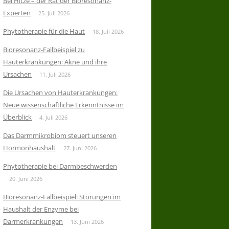
Bei Hitze – der Rat der Bioresonanz-
Experten
25. Juli 2026
Phytotherapie für die Haut
18. Juli 2026
Bioresonanz-Fallbeispiel zu
Hauterkrankungen: Akne und ihre
Ursachen
11. Juli 2026
Die Ursachen von Hauterkrankungen:
Neue wissenschaftliche Erkenntnisse im
Überblick
4. Juli 2026
Das Darmmikrobiom steuert unseren
Hormonhaushalt
27. Juni 2026
Phytotherapie bei Darmbeschwerden
20. Juni 2026
Bioresonanz-Fallbeispiel: Störungen im
Haushalt der Enzyme bei
Darmerkrankungen
13. Juni 2026