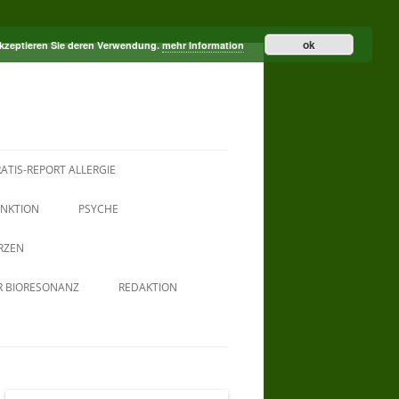
ok
akzeptieren Sie deren Verwendung.
mehr Information
ATIS-REPORT ALLERGIE
NKTION
PSYCHE
RZEN
R BIORESONANZ
REDAKTION