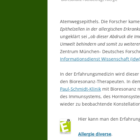
Atemwegsepithels. Die Forscher kam
Epithelzellen in der allergischen Erkrank
ungeklärt sei
„ob dieser Abdruck die Im
Umwelt behindern und somit zu weiteren 
Zentrum München- Deutsches Forsch
Informationsdienst Wissenschaft (idw
In der Erfahrungsmedizin wird diese
den Bioresonanz-Therapeuten. In dem 
Paul-Schmidt-Klinik
mit Bioresonanz n
des Immunsystems, des Hormonsyste
wieder zu beobachtende Konstellation
Hier kann man den Erfahrung
Allergie diverse
.