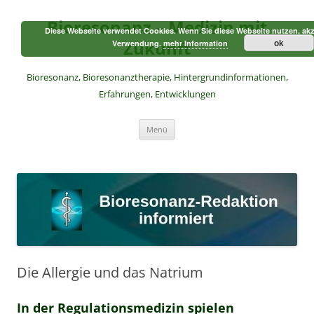
Zum
Inhalt
Bioresonanz – Medizin mit
springen
Diese Webseite verwendet Cookies. Wenn Sie diese Webseite nutzen, akz
Zukunft
ok
Verwendung.
mehr Information
Bioresonanz, Bioresonanztherapie, Hintergrundinformationen,
Erfahrungen, Entwicklungen
Menü
Die Allergie und das Natrium
In der Regulationsmedizin spielen