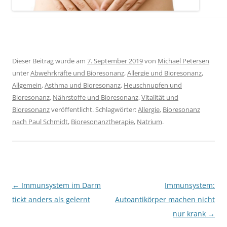
Dieser Beitrag wurde am
7. September 2019
von
Michael Petersen
unter
Abwehrkräfte und Bioresonanz
,
Allergie und Bioresonanz
,
Allgemein
,
Asthma und Bioresonanz
,
Heuschnupfen und
Bioresonanz
,
Nährstoffe und Bioresonanz
,
Vitalität und
Bioresonanz
veröffentlicht. Schlagwörter:
Allergie
,
Bioresonanz
nach Paul Schmidt
,
Bioresonanztherapie
,
Natrium
.
Beitragsnavigation
←
Immunsystem im Darm
Immunsystem:
tickt anders als gelernt
Autoantikörper machen nicht
nur krank
→