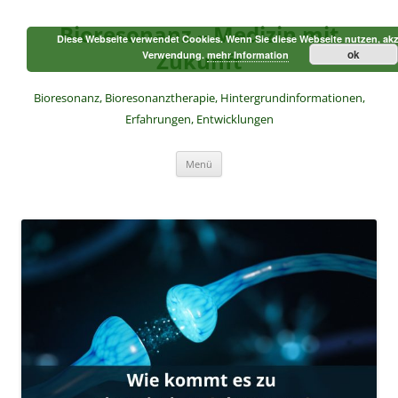
Zum
Inhalt
Bioresonanz – Medizin mit
springen
Diese Webseite verwendet Cookies. Wenn Sie diese Webseite nutzen, akz
Zukunft
ok
Verwendung.
mehr Information
Bioresonanz, Bioresonanztherapie, Hintergrundinformationen,
Erfahrungen, Entwicklungen
Menü