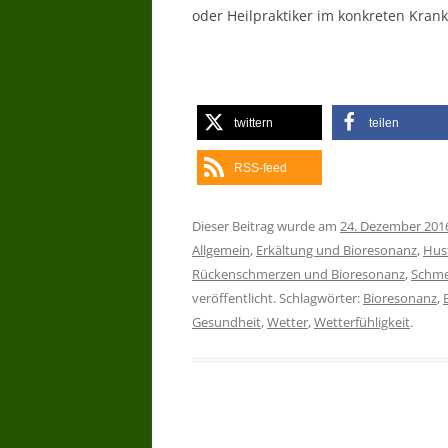
oder Heilpraktiker im konkreten Krankh
twittern
teilen
RSS-feed
Dieser Beitrag wurde am
24. Dezember 201
Allgemein
,
Erkältung und Bioresonanz
,
Hus
Rückenschmerzen und Bioresonanz
,
Schme
veröffentlicht. Schlagwörter:
Bioresonanz
,
Gesundheit
,
Wetter
,
Wetterfühligkeit
.