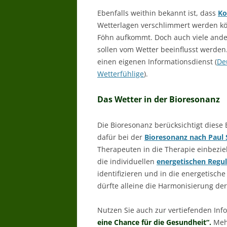
Ebenfalls weithin bekannt ist, dass
Ko
Wetterlagen verschlimmert werden kö
Föhn aufkommt. Doch auch viele ande
sollen vom Wetter beeinflusst werden
einen eigenen Informationsdienst (
De
Wetterfühlige
).
Das Wetter in der Bioresonanz
Die Bioresonanz berücksichtigt diese 
dafür bei der
Bioresonanz nach Paul
Therapeuten in die Therapie einbezie
die individuellen
energetischen Regu
identifizieren und in die energetisch
dürfte alleine die Harmonisierung der
Nutzen Sie auch zur vertiefenden In
eine Chance für die Gesundheit“.
Mehr