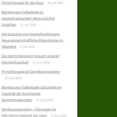
Phytotherapie für die Haut
18. Juli 2026
Bioresonanz-Fallbeispiel zu
Hauterkrankungen: Akne und ihre
Ursachen
11. Juli 2026
Die Ursachen von Hauterkrankungen:
Neue wissenschaftliche Erkenntnisse im
Überblick
4. Juli 2026
Das Darmmikrobiom steuert unseren
Hormonhaushalt
27. Juni 2026
Phytotherapie bei Darmbeschwerden
20. Juni 2026
Bioresonanz-Fallbeispiel: Störungen im
Haushalt der Enzyme bei
Darmerkrankungen
13. Juni 2026
Verdauungssystem – Störungen im
Mikrobiom belastet die Leber
6. Juni 2026