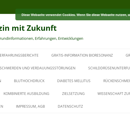
Diese Webseite verwendet Cookies. Wenn Sie diese Webseite nutzen, 
zin mit Zukunft
grundinformationen, Erfahrungen, Entwicklungen
ERFAHRUNGSBERICHTE
GRATIS-INFORMATION BIORESONANZ
GR
S
SCHWERDEN UND VERDAUUNGSSTÖRUNGEN
SCHILDDRÜSENUNTERFU
N
BLUTHOCHDRUCK
DIABETES MELLITUS
RÜCKENSCHME
RT
KOMBINIERTE AUSBILDUNG
ZIELSETZUNG
WISSENSCHAFT ZU
HT
AUS DER PAUL-SCHMIDT-
EN
IMPRESSUM, AGB
DATENSCHUTZ
AKADEMIE
BAUBIOLOGISCHER