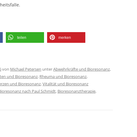
eitsfalle.
teilen
merken
6
von
Michael Petersen
unter
Abwehrkräfte und Bioresonanz
,
ten und Bioresonanz
,
Rheuma und Bioresonanz
,
rzen und Bioresonanz
,
Vitalität und Bioresonanz
Bioresonanz nach Paul Schmidt
,
Bioresonanztherapie
,