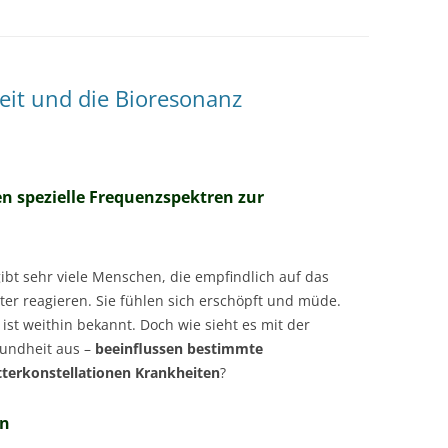
MESSTECHNIKER
E
FORTBILDUNG
EN
eit und die Bioresonanz
 spezielle Frequenzspektren zur
gibt sehr viele Menschen, die empfindlich auf das
ter reagieren. Sie fühlen sich erschöpft und müde.
 ist weithin bekannt. Doch wie sieht es mit der
undheit aus –
beeinflussen bestimmte
terkonstellationen Krankheiten
?
en