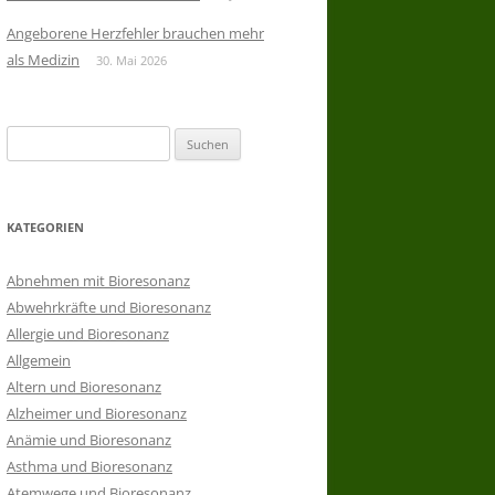
Angeborene Herzfehler brauchen mehr
als Medizin
30. Mai 2026
Suchen
nach:
KATEGORIEN
Abnehmen mit Bioresonanz
Abwehrkräfte und Bioresonanz
Allergie und Bioresonanz
Allgemein
Altern und Bioresonanz
Alzheimer und Bioresonanz
Anämie und Bioresonanz
Asthma und Bioresonanz
Atemwege und Bioresonanz