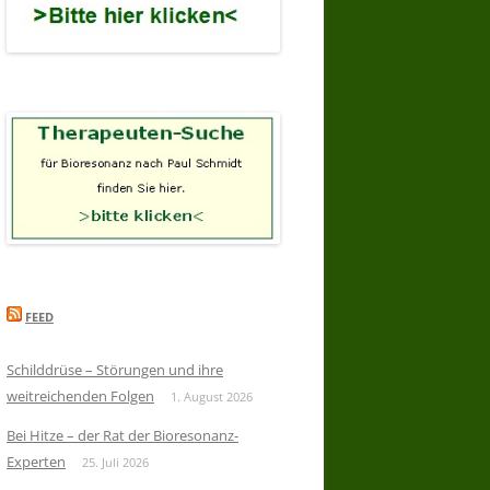
FEED
Schilddrüse – Störungen und ihre
weitreichenden Folgen
1. August 2026
Bei Hitze – der Rat der Bioresonanz-
Experten
25. Juli 2026