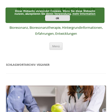
Zum
Inhalt
Bioresonanz – Medizin mit
springen
Diese Webseite verwendet Cookies. Wenn Sie diese Webseite
nutzen, akzeptieren Sie deren Verwendung.
mehr Information
Zukunft
ok
Bioresonanz, Bioresonanztherapie, Hintergrundinformationen,
Erfahrungen, Entwicklungen
Menü
SCHLAGWORTARCHIV:
VEGANER