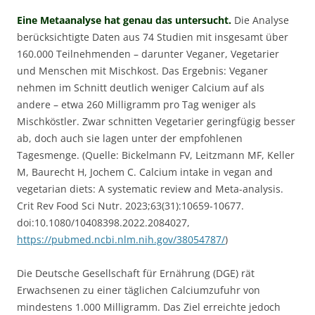
Eine Metaanalyse hat genau das untersucht.
Die Analyse
berücksichtigte Daten aus 74 Studien mit insgesamt über
160.000 Teilnehmenden – darunter Veganer, Vegetarier
und Menschen mit Mischkost. Das Ergebnis: Veganer
nehmen im Schnitt deutlich weniger Calcium auf als
andere – etwa 260 Milligramm pro Tag weniger als
Mischköstler. Zwar schnitten Vegetarier geringfügig besser
ab, doch auch sie lagen unter der empfohlenen
Tagesmenge. (Quelle: Bickelmann FV, Leitzmann MF, Keller
M, Baurecht H, Jochem C. Calcium intake in vegan and
vegetarian diets: A systematic review and Meta-analysis.
Crit Rev Food Sci Nutr. 2023;63(31):10659-10677.
doi:10.1080/10408398.2022.2084027,
https://pubmed.ncbi.nlm.nih.gov/38054787/
)
Die Deutsche Gesellschaft für Ernährung (DGE) rät
Erwachsenen zu einer täglichen Calciumzufuhr von
mindestens 1.000 Milligramm. Das Ziel erreichte jedoch