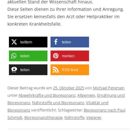
aktuellen Stand der Wissenschaft hinaus.
Diese Seiten dienen zu Ihrer Information und Anregung.
Sie ersetzen keinesfalls den Arzt oder Heilpraktiker im
konkreten Krankheitsfalle.
twittern
teilen
teilen
merken
teilen
RSS-feed
Dieser Beitrag wurde am
25. Oktober 2025
von
Michael Petersen
unter
Abwehrkräfte und Bioresonanz
,
Allgemein
,
Ernährung und
Bioresonanz
,
Nährstoffe und Bioresonanz
,
Vitalität und
Bioresonanz
veröffentlicht. Schlagwörter:
Bioresonanz nach Paul
Schmidt
,
Bioresonanztherapie
,
Nährstoffe
,
Veganer
.