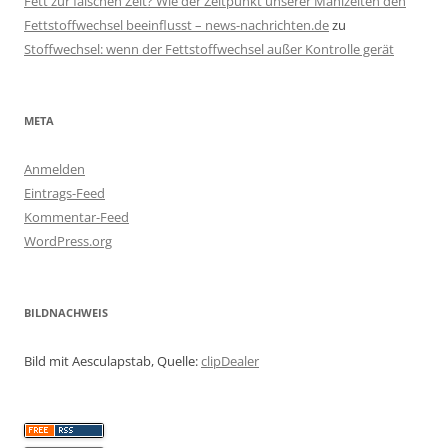
Fett zur falschen Zeit? Wie der Zeitpunkt unserer Mahlzeiten den
Fettstoffwechsel beeinflusst – news-nachrichten.de
zu
Stoffwechsel: wenn der Fettstoffwechsel außer Kontrolle gerät
META
Anmelden
Eintrags-Feed
Kommentar-Feed
WordPress.org
BILDNACHWEIS
Bild mit Aesculapstab, Quelle:
clipDealer