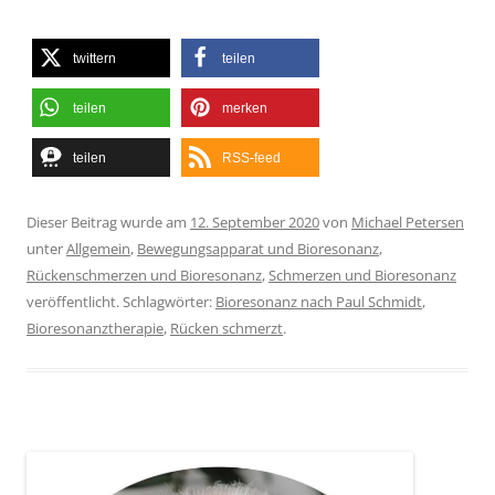
twittern
teilen
teilen
merken
teilen
RSS-feed
Dieser Beitrag wurde am
12. September 2020
von
Michael Petersen
unter
Allgemein
,
Bewegungsapparat und Bioresonanz
,
Rückenschmerzen und Bioresonanz
,
Schmerzen und Bioresonanz
veröffentlicht. Schlagwörter:
Bioresonanz nach Paul Schmidt
,
Bioresonanztherapie
,
Rücken schmerzt
.