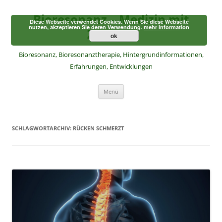
Zum
Inhalt
Bioresonanz – Medizin mit
springen
Diese Webseite verwendet Cookies. Wenn Sie diese Webseite
nutzen, akzeptieren Sie deren Verwendung.
mehr Information
Zukunft
ok
Bioresonanz, Bioresonanztherapie, Hintergrundinformationen,
Erfahrungen, Entwicklungen
Menü
SCHLAGWORTARCHIV:
RÜCKEN SCHMERZT