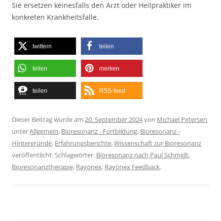
Sie ersetzen keinesfalls den Arzt oder Heilpraktiker im
konkreten Krankheitsfalle.
twittern
teilen
teilen
merken
teilen
RSS-feed
Dieser Beitrag wurde am
20. September 2024
von
Michael Petersen
unter
Allgemein
,
Bioresonanz - Fortbildung
,
Bioresonanz -
Hintergründe
,
Erfahrungsberichte
,
Wissenschaft zur Bioresonanz
veröffentlicht. Schlagwörter:
Bioresonanz nach Paul Schmidt
,
Bioresonanztherapie
,
Rayonex
,
Rayonex Feedback
.