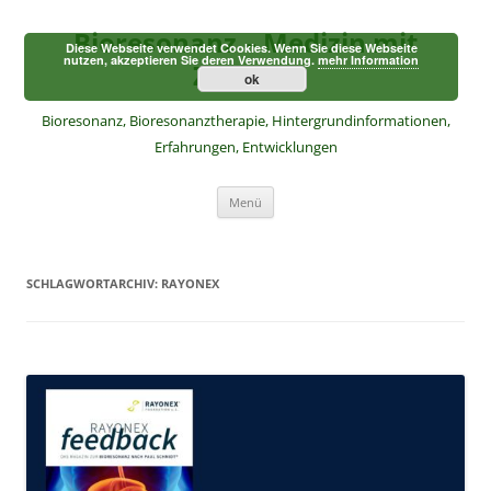
Zum
Inhalt
Bioresonanz – Medizin mit
springen
Diese Webseite verwendet Cookies. Wenn Sie diese Webseite
nutzen, akzeptieren Sie deren Verwendung.
mehr Information
Zukunft
ok
Bioresonanz, Bioresonanztherapie, Hintergrundinformationen,
Erfahrungen, Entwicklungen
Menü
SCHLAGWORTARCHIV:
RAYONEX