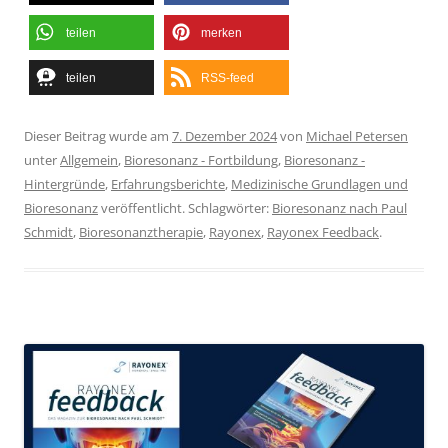
teilen
merken
teilen
RSS-feed
Dieser Beitrag wurde am
7. Dezember 2024
von
Michael Petersen
unter
Allgemein
,
Bioresonanz - Fortbildung
,
Bioresonanz -
Hintergründe
,
Erfahrungsberichte
,
Medizinische Grundlagen und
Bioresonanz
veröffentlicht. Schlagwörter:
Bioresonanz nach Paul
Schmidt
,
Bioresonanztherapie
,
Rayonex
,
Rayonex Feedback
.