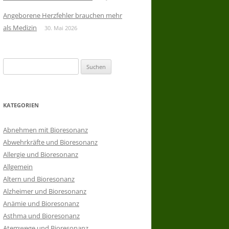
Angeborene Herzfehler brauchen mehr
als Medizin
30. Mai 2026
Suchen
nach:
KATEGORIEN
Abnehmen mit Bioresonanz
Abwehrkräfte und Bioresonanz
Allergie und Bioresonanz
Allgemein
Altern und Bioresonanz
Alzheimer und Bioresonanz
Anämie und Bioresonanz
Asthma und Bioresonanz
Atemwege und Bioresonanz