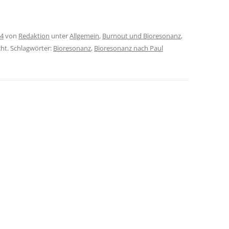
14
von
Redaktion
unter
Allgemein
,
Burnout und Bioresonanz
,
cht. Schlagwörter:
Bioresonanz
,
Bioresonanz nach Paul