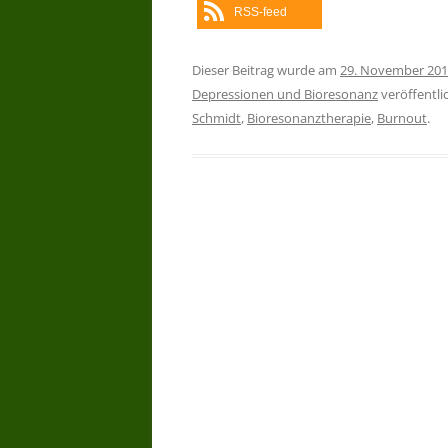
RSS-feed
Dieser Beitrag wurde am
29. November 20
Depressionen und Bioresonanz
veröffentli
Schmidt
,
Bioresonanztherapie
,
Burnout
.