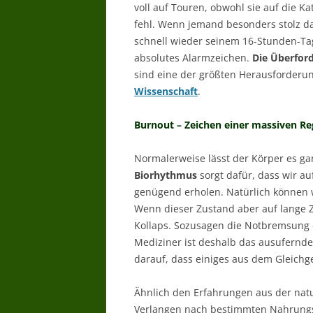
voll auf Touren, obwohl sie auf die K
fehl. Wenn jemand besonders stolz da
schnell wieder seinem 16-Stunden-Ta
absolutes Alarmzeichen.
Die Überford
sind eine der größten Herausforderun
Wissenschaft
.
Burnout – Zeichen einer massiven Re
Normalerweise lässt der Körper es ga
Biorhythmus
sorgt dafür, dass wir a
genügend erholen. Natürlich können 
Wenn dieser Zustand aber auf lange Z
Kollaps. Sozusagen die Notbremsung d
Mediziner ist deshalb das ausufernde
darauf, dass einiges aus dem Gleichge
Ähnlich den Erfahrungen aus der nat
Verlangen nach bestimmten Nahrungs