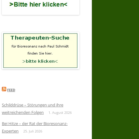
FEED
Schilddrüse – Störungen und ihre
weitreichenden Folgen
1. August 2026
Bei Hitze – der Rat der Bioresonanz-
Experten
25. Juli 2026