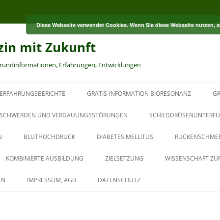
Diese Webseite verwendet Cookies. Wenn Sie diese Webseite nutzen, 
zin mit Zukunft
grundinformationen, Erfahrungen, Entwicklungen
ERFAHRUNGSBERICHTE
GRATIS-INFORMATION BIORESONANZ
GR
S
SCHWERDEN UND VERDAUUNGSSTÖRUNGEN
SCHILDDRÜSENUNTERFU
N
BLUTHOCHDRUCK
DIABETES MELLITUS
RÜCKENSCHME
RT
KOMBINIERTE AUSBILDUNG
ZIELSETZUNG
WISSENSCHAFT ZU
HT
AUS DER PAUL-SCHMIDT-
EN
IMPRESSUM, AGB
DATENSCHUTZ
AKADEMIE
BAUBIOLOGISCHER