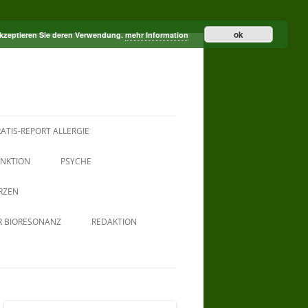
ok
akzeptieren Sie deren Verwendung.
mehr Information
ATIS-REPORT ALLERGIE
NKTION
PSYCHE
RZEN
R BIORESONANZ
REDAKTION