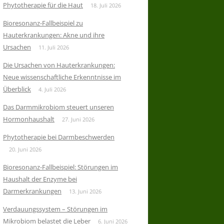
Phytotherapie für die Haut
18. Juli 2026
Bioresonanz-Fallbeispiel zu
Hauterkrankungen: Akne und ihre
Ursachen
11. Juli 2026
Die Ursachen von Hauterkrankungen:
Neue wissenschaftliche Erkenntnisse im
Überblick
4. Juli 2026
Das Darmmikrobiom steuert unseren
Hormonhaushalt
27. Juni 2026
Phytotherapie bei Darmbeschwerden
20. Juni 2026
Bioresonanz-Fallbeispiel: Störungen im
Haushalt der Enzyme bei
Darmerkrankungen
13. Juni 2026
Verdauungssystem – Störungen im
Mikrobiom belastet die Leber
6. Juni 2026