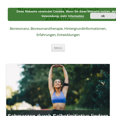
Zum
Inhalt
Bioresonanz – Medizin mit
springen
Diese Webseite verwendet Cookies. Wenn Sie diese Webseite nutzen, akz
Zukunft
ok
Verwendung.
mehr Information
Bioresonanz, Bioresonanztherapie, Hintergrundinformationen,
Erfahrungen, Entwicklungen
Menü