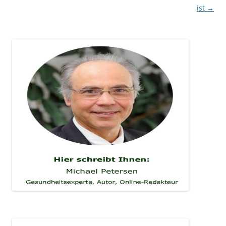
ist
→