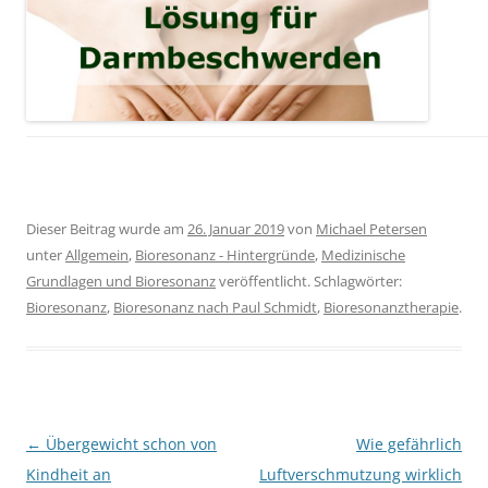
Dieser Beitrag wurde am
26. Januar 2019
von
Michael Petersen
unter
Allgemein
,
Bioresonanz - Hintergründe
,
Medizinische
Grundlagen und Bioresonanz
veröffentlicht. Schlagwörter:
Bioresonanz
,
Bioresonanz nach Paul Schmidt
,
Bioresonanztherapie
.
Beitragsnavigation
←
Übergewicht schon von
Wie gefährlich
Kindheit an
Luftverschmutzung wirklich