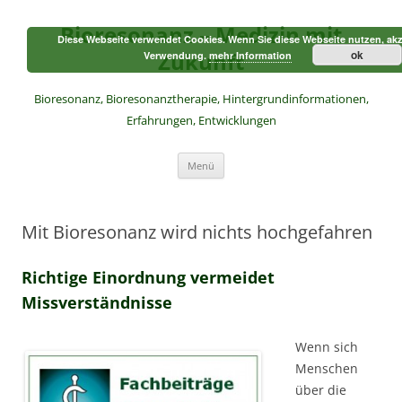
Zum
Inhalt
Bioresonanz – Medizin mit
springen
Diese Webseite verwendet Cookies. Wenn Sie diese Webseite nutzen, akz
Zukunft
ok
Verwendung.
mehr Information
Bioresonanz, Bioresonanztherapie, Hintergrundinformationen,
Erfahrungen, Entwicklungen
Menü
Mit Bioresonanz wird nichts hochgefahren
Richtige Einordnung vermeidet
Missverständnisse
Wenn sich
Menschen
über die