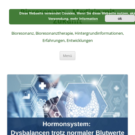
Zum
Inhalt
Bioresonanz – Medizin mit
springen
Diese Webseite verwendet Cookies. Wenn Sie diese Webseite nutzen, akz
Zukunft
ok
Verwendung.
mehr Information
Bioresonanz, Bioresonanztherapie, Hintergrundinformationen,
Erfahrungen, Entwicklungen
Menü