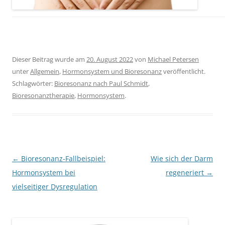
Dieser Beitrag wurde am
20. August 2022
von
Michael Petersen
unter
Allgemein
,
Hormonsystem und Bioresonanz
veröffentlicht.
Schlagwörter:
Bioresonanz nach Paul Schmidt
,
Bioresonanztherapie
,
Hormonsystem
.
Beitragsnavigation
←
Bioresonanz-Fallbeispiel:
Wie sich der Darm
Hormonsystem bei
regeneriert
→
vielseitiger Dysregulation