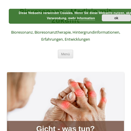
Zum
Inhalt
Bioresonanz – Medizin mit
springen
Diese Webseite verwendet Cookies. Wenn Sie diese Webseite nutzen, akz
Zukunft
ok
Verwendung.
mehr Information
Bioresonanz, Bioresonanztherapie, Hintergrundinformationen,
Erfahrungen, Entwicklungen
Menü