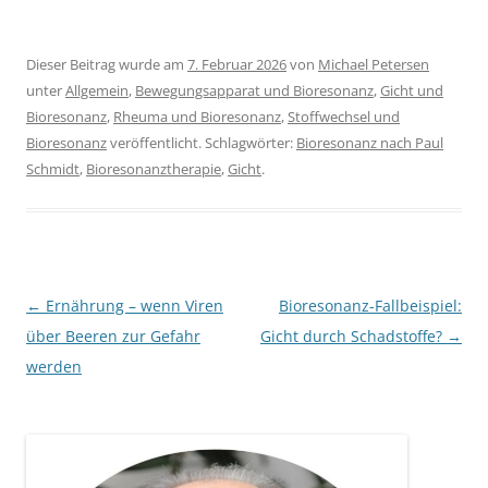
Dieser Beitrag wurde am
7. Februar 2026
von
Michael Petersen
unter
Allgemein
,
Bewegungsapparat und Bioresonanz
,
Gicht und
Bioresonanz
,
Rheuma und Bioresonanz
,
Stoffwechsel und
Bioresonanz
veröffentlicht. Schlagwörter:
Bioresonanz nach Paul
Schmidt
,
Bioresonanztherapie
,
Gicht
.
Beitragsnavigation
←
Ernährung – wenn Viren
Bioresonanz-Fallbeispiel:
über Beeren zur Gefahr
Gicht durch Schadstoffe?
→
werden