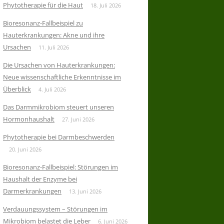
Phytotherapie für die Haut
18. Juli 2026
Bioresonanz-Fallbeispiel zu
Hauterkrankungen: Akne und ihre
Ursachen
11. Juli 2026
Die Ursachen von Hauterkrankungen:
Neue wissenschaftliche Erkenntnisse im
Überblick
4. Juli 2026
Das Darmmikrobiom steuert unseren
Hormonhaushalt
27. Juni 2026
Phytotherapie bei Darmbeschwerden
20. Juni 2026
Bioresonanz-Fallbeispiel: Störungen im
Haushalt der Enzyme bei
Darmerkrankungen
13. Juni 2026
Verdauungssystem – Störungen im
Mikrobiom belastet die Leber
6. Juni 2026