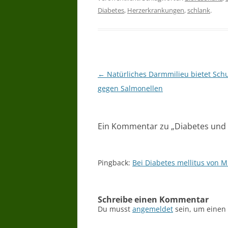
Diabetes
,
Herzerkrankungen
,
schlank
.
Beitragsnavigation
←
Natürliches Darmmilieu bietet Sch
gegen Salmonellen
Ein Kommentar zu „
Diabetes und
Pingback:
Bei Diabetes mellitus von M
Schreibe einen Kommentar
Du musst
angemeldet
sein, um einen