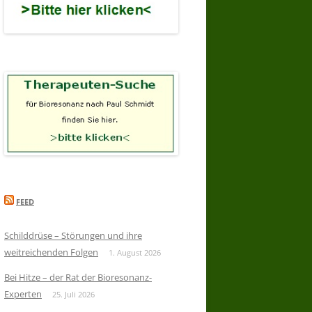
FEED
Schilddrüse – Störungen und ihre
weitreichenden Folgen
1. August 2026
Bei Hitze – der Rat der Bioresonanz-
Experten
25. Juli 2026