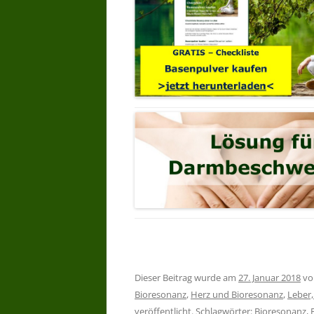
Dieser Beitrag wurde am
27. Januar 2018
v
Bioresonanz
,
Herz und Bioresonanz
,
Leber,
veröffentlicht. Schlagwörter:
Bioresonanz
,