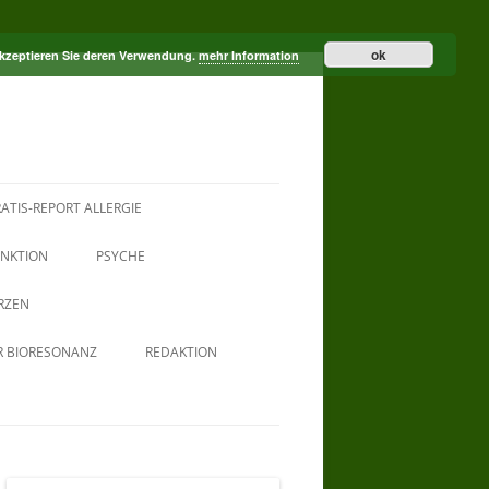
ok
akzeptieren Sie deren Verwendung.
mehr Information
ATIS-REPORT ALLERGIE
NKTION
PSYCHE
RZEN
R BIORESONANZ
REDAKTION