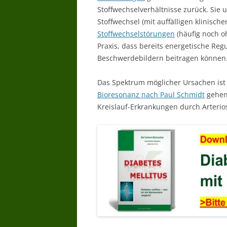
Stoffwechselverhältnisse zurück. Sie 
Stoffwechsel (mit auffälligen klinisc
Stoffwechselstörungen
(häufig noch oh
Praxis, dass bereits energetische Re
Beschwerdebildern beitragen können
Das Spektrum möglicher Ursachen ist a
Bioresonanz nach Paul Schmidt
gehen 
Kreislauf-Erkrankungen durch Arter