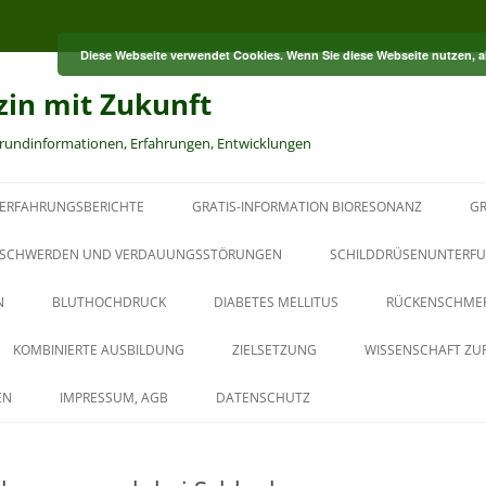
Diese Webseite verwendet Cookies. Wenn Sie diese Webseite nutzen, 
zin mit Zukunft
grundinformationen, Erfahrungen, Entwicklungen
ERFAHRUNGSBERICHTE
GRATIS-INFORMATION BIORESONANZ
GR
S
SCHWERDEN UND VERDAUUNGSSTÖRUNGEN
SCHILDDRÜSENUNTERFU
N
BLUTHOCHDRUCK
DIABETES MELLITUS
RÜCKENSCHME
RT
KOMBINIERTE AUSBILDUNG
ZIELSETZUNG
WISSENSCHAFT ZU
HT
AUS DER PAUL-SCHMIDT-
EN
IMPRESSUM, AGB
DATENSCHUTZ
AKADEMIE
BAUBIOLOGISCHER