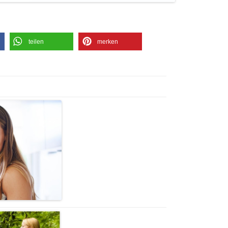
teilen
merken