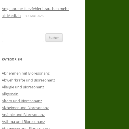
Angeborene Herzfehler brauchen mehr
als Medizin
30. Mai 2026
Suchen
nach:
KATEGORIEN
Abnehmen mit Bioresonanz
Abwehrkräfte und Bioresonanz
Allergie und Bioresonanz
Allgemein
Altern und Bioresonanz
Alzheimer und Bioresonanz
Anämie und Bioresonanz
Asthma und Bioresonanz
Atemwege und Bioresonanz