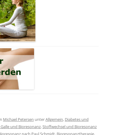
on
Michael Petersen
unter
Allgemein
,
Diabetes und
 Galle und Bioresonanz
,
Stoffwechsel und Bioresonanz
Bioresonanz nach Paul Schmidt
,
Bioresonanztherapie
,