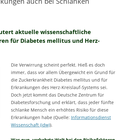
nkungen auch bei Schlanken
MESSTECHNIKER
E
FORTBILDUNG
EN
tert aktuelle wissenschaftliche
ren für Diabetes mellitus und Herz-
Die Verwirrung scheint perfekt. Hieß es doch
immer, dass vor allem Übergewicht ein Grund für
die Zuckerkrankheit Diabetes mellitus und für
Erkrankungen des Herz-Kreislauf-Systems sei.
Doch jetzt kommt das Deutsche Zentrum für
Diabetesforschung und erklärt, dass jeder fünfte
schlanke Mensch ein erhöhtes Risiko für diese
Erkrankungen habe (Quelle:
Informationsdienst
Wissenschaft (idw)
).
Was nun, verkehrte Welt bei den Risikofaktoren