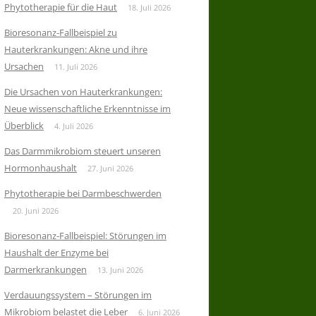
Phytotherapie für die Haut
18. Juli 2026
Bioresonanz-Fallbeispiel zu
Hauterkrankungen: Akne und ihre
Ursachen
11. Juli 2026
Die Ursachen von Hauterkrankungen:
Neue wissenschaftliche Erkenntnisse im
Überblick
4. Juli 2026
Das Darmmikrobiom steuert unseren
Hormonhaushalt
27. Juni 2026
Phytotherapie bei Darmbeschwerden
20. Juni 2026
Bioresonanz-Fallbeispiel: Störungen im
Haushalt der Enzyme bei
Darmerkrankungen
13. Juni 2026
Verdauungssystem – Störungen im
Mikrobiom belastet die Leber
6. Juni 2026