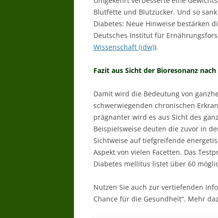
Umgekehrt verbesserte eine Gewicht
Blutfette und Blutzucker. Und so sank
Diabetes: Neue Hinweise bestärken d
Deutsches Institut für Ernährungsfo
Wissenschaft (idw)
).
Fazit aus Sicht der Bioresonanz nach
Damit wird die Bedeutung von ganzh
schwerwiegenden chronischen Erkrank
prägnanter wird es aus Sicht des ganz
Beispielsweise deuten die zuvor in der
Sichtweise auf tiefgreifende energeti
Aspekt von vielen Facetten. Das Testp
Diabetes mellitus listet über 60 mö
Nutzen Sie auch zur vertiefenden Inf
Chance für die Gesundheit“. Mehr daz