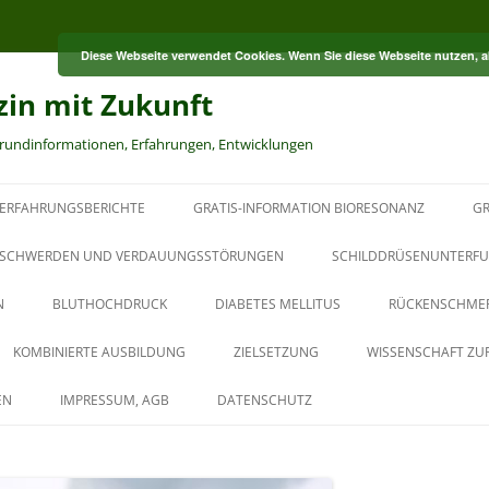
Diese Webseite verwendet Cookies. Wenn Sie diese Webseite nutzen, 
zin mit Zukunft
grundinformationen, Erfahrungen, Entwicklungen
ERFAHRUNGSBERICHTE
GRATIS-INFORMATION BIORESONANZ
GR
S
SCHWERDEN UND VERDAUUNGSSTÖRUNGEN
SCHILDDRÜSENUNTERFU
N
BLUTHOCHDRUCK
DIABETES MELLITUS
RÜCKENSCHME
RT
KOMBINIERTE AUSBILDUNG
ZIELSETZUNG
WISSENSCHAFT ZU
HT
AUS DER PAUL-SCHMIDT-
EN
IMPRESSUM, AGB
DATENSCHUTZ
AKADEMIE
BAUBIOLOGISCHER