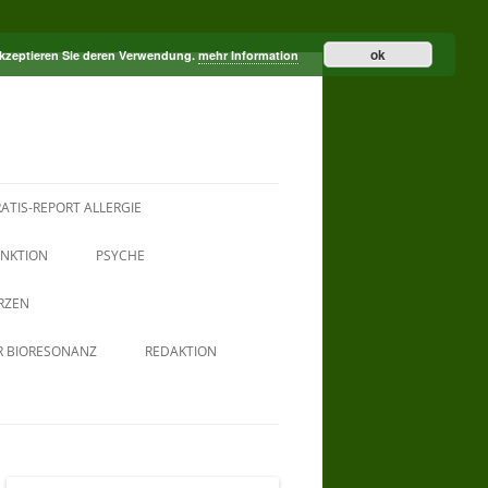
ok
akzeptieren Sie deren Verwendung.
mehr Information
ATIS-REPORT ALLERGIE
NKTION
PSYCHE
RZEN
R BIORESONANZ
REDAKTION