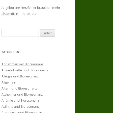
Angeborene Herzfehler brauchen mehr
als Medizin
30. Mai 2026
Suchen
nach:
KATEGORIEN
Abnehmen mit Bioresonanz
Abwehrkräfte und Bioresonanz
Allergie und Bioresonanz
Allgemein
Altern und Bioresonanz
Alzheimer und Bioresonanz
Anämie und Bioresonanz
Asthma und Bioresonanz
Atemwege und Bioresonanz