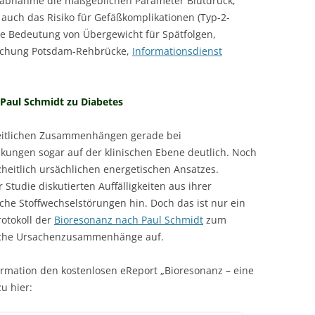
sabnahme die maßgeblichen Parameter Blutdruck,
 auch das Risiko für Gefäßkomplikationen (Typ-2-
ie Bedeutung von Übergewicht für Spätfolgen,
rschung Potsdam-Rehbrücke,
Informationsdienst
 Paul Schmidt zu Diabetes
eitlichen Zusammenhängen gerade bei
ungen sogar auf der klinischen Ebene deutlich. Noch
heitlich ursächlichen energetischen Ansatzes.
 Studie diskutierten Auffälligkeiten aus ihrer
sche Stoffwechselstörungen hin. Doch das ist nur ein
rotokoll der
Bioresonanz nach Paul Schmidt
zum
gliche Ursachenzusammenhänge auf.
ormation den kostenlosen eReport „Bioresonanz – eine
u hier: