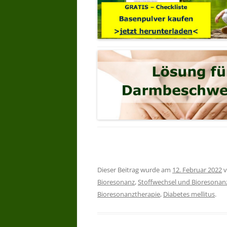
Dieser Beitrag wurde am
12. Februar 2022
v
Bioresonanz
,
Stoffwechsel und Bioresonan
Bioresonanztherapie
,
Diabetes mellitus
.