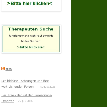
FEED
Schilddrüse – Störungen und ihre
weitreichenden Folgen
1. August 2026
Bei Hitze – der Rat der Bioresonanz-
Experten
25. Juli 2026