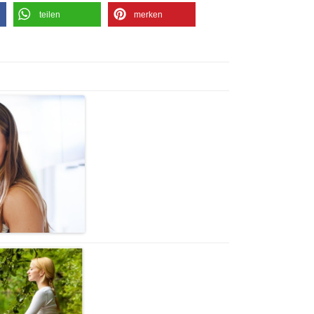
teilen
merken