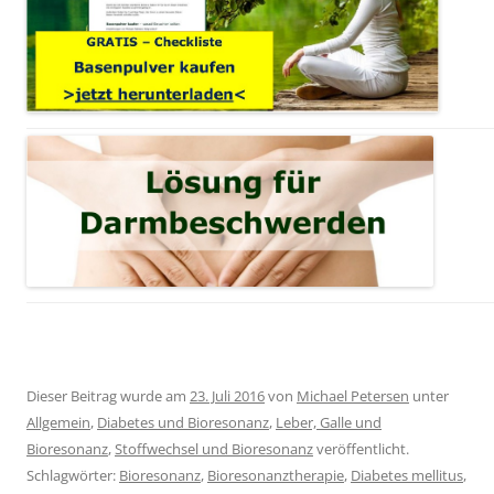
Dieser Beitrag wurde am
23. Juli 2016
von
Michael Petersen
unter
Allgemein
,
Diabetes und Bioresonanz
,
Leber, Galle und
Bioresonanz
,
Stoffwechsel und Bioresonanz
veröffentlicht.
Schlagwörter:
Bioresonanz
,
Bioresonanztherapie
,
Diabetes mellitus
,