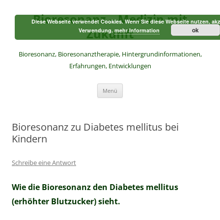
Zum
Inhalt
Bioresonanz – Medizin mit
springen
Diese Webseite verwendet Cookies. Wenn Sie diese Webseite nutzen, akz
Zukunft
ok
Verwendung.
mehr Information
Bioresonanz, Bioresonanztherapie, Hintergrundinformationen,
Erfahrungen, Entwicklungen
Menü
Bioresonanz zu Diabetes mellitus bei
Kindern
Schreibe eine Antwort
Wie die Bioresonanz den Diabetes mellitus
(erhöhter Blutzucker) sieht.