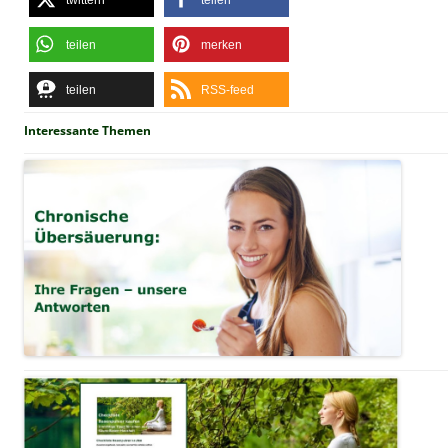
twittern
teilen
teilen
merken
teilen
RSS-feed
Interessante Themen