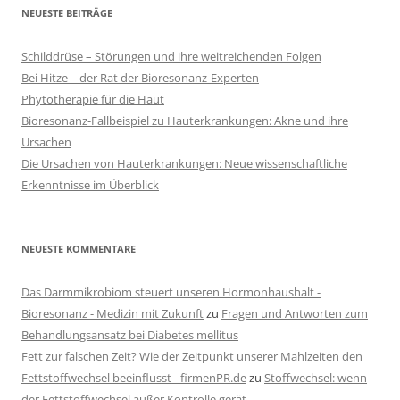
NEUESTE BEITRÄGE
Schilddrüse – Störungen und ihre weitreichenden Folgen
Bei Hitze – der Rat der Bioresonanz-Experten
Phytotherapie für die Haut
Bioresonanz-Fallbeispiel zu Hauterkrankungen: Akne und ihre
Ursachen
Die Ursachen von Hauterkrankungen: Neue wissenschaftliche
Erkenntnisse im Überblick
NEUESTE KOMMENTARE
Das Darmmikrobiom steuert unseren Hormonhaushalt -
Bioresonanz - Medizin mit Zukunft
zu
Fragen und Antworten zum
Behandlungsansatz bei Diabetes mellitus
Fett zur falschen Zeit? Wie der Zeitpunkt unserer Mahlzeiten den
Fettstoffwechsel beeinflusst - firmenPR.de
zu
Stoffwechsel: wenn
der Fettstoffwechsel außer Kontrolle gerät