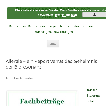
Zum
Inhalt
Bioresonanz – Medizin mit
springen
Diese Webseite verwendet Cookies. Wenn Sie diese Webseite nutzen, akz
Zukunft
ok
Verwendung.
mehr Information
Bioresonanz, Bioresonanztherapie, Hintergrundinformationen,
Erfahrungen, Entwicklungen
Menü
Allergie – ein Report verrät das Geheimnis
der Bioresonanz
Schreibe eine Antwort
Was die
Bioresona
nz bei