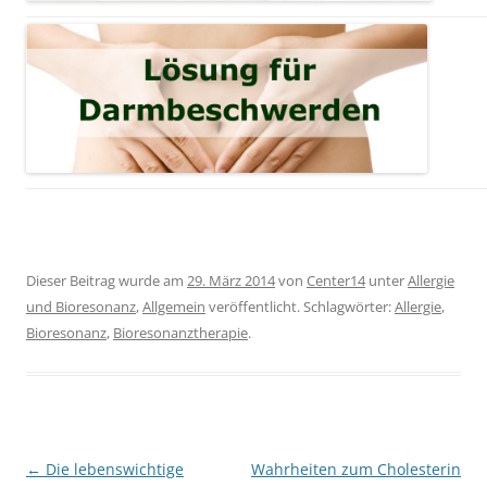
Dieser Beitrag wurde am
29. März 2014
von
Center14
unter
Allergie
und Bioresonanz
,
Allgemein
veröffentlicht. Schlagwörter:
Allergie
,
Bioresonanz
,
Bioresonanztherapie
.
Beitragsnavigation
←
Die lebenswichtige
Wahrheiten zum Cholesterin