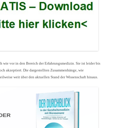
 wie vor in den Bereich der Erfahrungsmedizin. Sie ist leider bis
och akzeptiert. Die dargestellten Zusammenhänge, wie
ilweise weit über den aktuellen Stand der Wissenschaft hinaus.