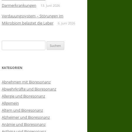
Darmerkrankungen
13. Juni 2026
Verdauungssystem – Störungen im
Mikrobiom belastet die Leber
6. Juni 2026
Suchen
nach:
KATEGORIEN
Abnehmen mit Bioresonanz
Abwehrkräfte und Bioresonanz
Allergie und Bioresonanz
Allgemein
Altern und Bioresonanz
Alzheimer und Bioresonanz
Anämie und Bioresonanz
Asthma und Bioresonanz