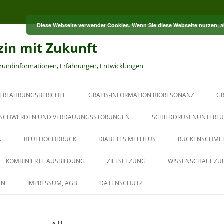
Diese Webseite verwendet Cookies. Wenn Sie diese Webseite nutzen, 
zin mit Zukunft
grundinformationen, Erfahrungen, Entwicklungen
ERFAHRUNGSBERICHTE
GRATIS-INFORMATION BIORESONANZ
GR
S
SCHWERDEN UND VERDAUUNGSSTÖRUNGEN
SCHILDDRÜSENUNTERFU
N
BLUTHOCHDRUCK
DIABETES MELLITUS
RÜCKENSCHME
RT
KOMBINIERTE AUSBILDUNG
ZIELSETZUNG
WISSENSCHAFT ZU
HT
AUS DER PAUL-SCHMIDT-
EN
IMPRESSUM, AGB
DATENSCHUTZ
AKADEMIE
BAUBIOLOGISCHER