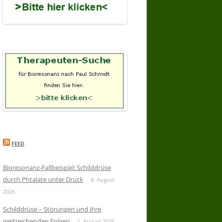
FEED
Bioresonanz-Fallbeispiel: Schilddrüse
durch Phtalate unter Druck
8. August
2026
Schilddrüse – Störungen und ihre
weitreichenden Folgen
1. August 2026