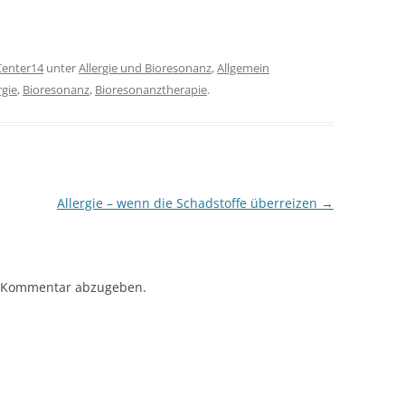
Center14
unter
Allergie und Bioresonanz
,
Allgemein
rgie
,
Bioresonanz
,
Bioresonanztherapie
.
Allergie – wenn die Schadstoffe überreizen
→
 Kommentar abzugeben.