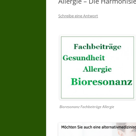
Allergie – Die Harmonisi
WARUM BIORESONANZTHERAPI
Schreibe eine Antwort
WER DARF
BIORESONANZTHERAPIE ANBIET
– WER DARF ANWENDEN
BIORESONANZ WER HAT
ERFAHRUNG
BIORESONANZ WAS WIRD
GEMACHT –
BIORESONANZTHERAPIE WIE
LANGE
BIORESONANZTHERAPIE GIBT ES
Bioresonanz Fachbeiträge Allergie
WIRKSAMKEITSNACHWEISE