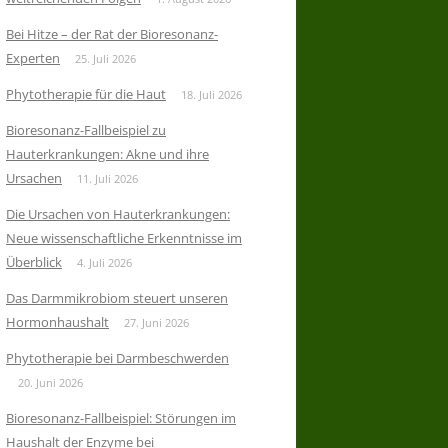
Bei Hitze – der Rat der Bioresonanz-
Experten
25. Juli 2026
Phytotherapie für die Haut
18. Juli 2026
Bioresonanz-Fallbeispiel zu
Hauterkrankungen: Akne und ihre
Ursachen
11. Juli 2026
Die Ursachen von Hauterkrankungen:
Neue wissenschaftliche Erkenntnisse im
Überblick
4. Juli 2026
Das Darmmikrobiom steuert unseren
Hormonhaushalt
27. Juni 2026
Phytotherapie bei Darmbeschwerden
20. Juni 2026
Bioresonanz-Fallbeispiel: Störungen im
Haushalt der Enzyme bei