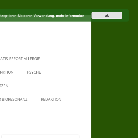
ok
akzeptieren Sie deren Verwendung.
mehr Information
ATIS-REPORT ALLERGIE
NKTION
PSYCHE
RZEN
R BIORESONANZ
REDAKTION