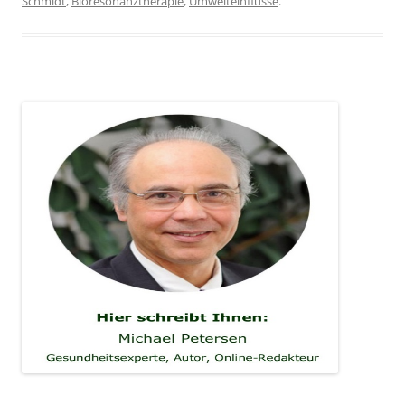
Schmidt
,
Bioresonanztherapie
,
Umwelteinflüsse
.