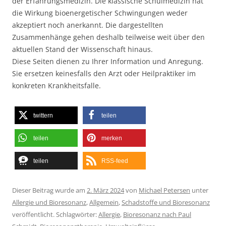
der Erfahrungsmedizin. Die klassische Schulmedizin hat
die Wirkung bioenergetischer Schwingungen weder
akzeptiert noch anerkannt. Die dargestellten
Zusammenhänge gehen deshalb teilweise weit über den
aktuellen Stand der Wissenschaft hinaus.
Diese Seiten dienen zu Ihrer Information und Anregung.
Sie ersetzen keinesfalls den Arzt oder Heilpraktiker im
konkreten Krankheitsfalle.
twittern
teilen
teilen
merken
teilen
RSS-feed
Dieser Beitrag wurde am
2. März 2024
von
Michael Petersen
unter
Allergie und Bioresonanz
,
Allgemein
,
Schadstoffe und Bioresonanz
veröffentlicht. Schlagwörter:
Allergie
,
Bioresonanz nach Paul