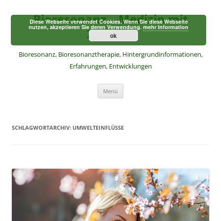
Zum
Inhalt
Bioresonanz – Medizin mit
springen
Diese Webseite verwendet Cookies. Wenn Sie diese Webseite
nutzen, akzeptieren Sie deren Verwendung.
mehr Information
Zukunft
ok
Bioresonanz, Bioresonanztherapie, Hintergrundinformationen,
Erfahrungen, Entwicklungen
Menü
SCHLAGWORTARCHIV:
UMWELTEINFLÜSSE