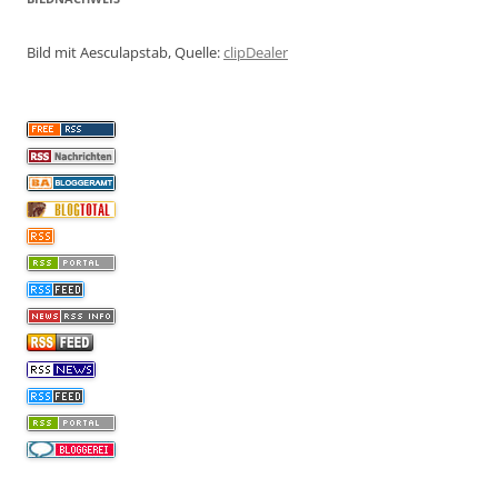
Bild mit Aesculapstab, Quelle:
clipDealer