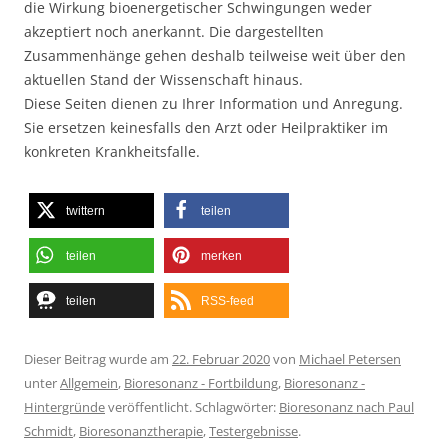
die Wirkung bioenergetischer Schwingungen weder
akzeptiert noch anerkannt. Die dargestellten
Zusammenhänge gehen deshalb teilweise weit über den
aktuellen Stand der Wissenschaft hinaus.
Diese Seiten dienen zu Ihrer Information und Anregung.
Sie ersetzen keinesfalls den Arzt oder Heilpraktiker im
konkreten Krankheitsfalle.
twittern
teilen
teilen
merken
teilen
RSS-feed
Dieser Beitrag wurde am
22. Februar 2020
von
Michael Petersen
unter
Allgemein
,
Bioresonanz - Fortbildung
,
Bioresonanz -
Hintergründe
veröffentlicht. Schlagwörter:
Bioresonanz nach Paul
Schmidt
,
Bioresonanztherapie
,
Testergebnisse
.