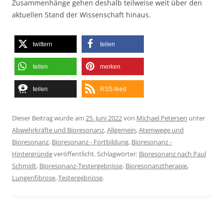
Zusammenhänge gehen deshalb teilweise weit über den
aktuellen Stand der Wissenschaft hinaus.
twittern
teilen
teilen
merken
teilen
RSS-feed
Dieser Beitrag wurde am
25. Juni 2022
von
Michael Petersen
unter
Abwehrkräfte und Bioresonanz
,
Allgemein
,
Atemwege und
Bioresonanz
,
Bioresonanz - Fortbildung
,
Bioresonanz -
Hintergründe
veröffentlicht. Schlagwörter:
Bioresonanz nach Paul
Schmidt
,
Bioresonanz-Testergebnisse
,
Bioresonanztherapie
,
Lungenfibrose
,
Testergebnisse
.