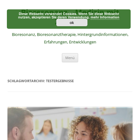
Zum
Inhalt
Bioresonanz – Medizin mit
springen
Diese Webseite verwendet Cookies. Wenn Sie diese Webseite
nutzen, akzeptieren Sie deren Verwendung.
mehr Information
Zukunft
ok
Bioresonanz, Bioresonanztherapie, Hintergrundinformationen,
Erfahrungen, Entwicklungen
Menü
SCHLAGWORTARCHIV:
TESTERGEBNISSE