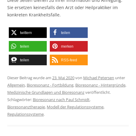
Diese Seiten dienen zu Ihrer Information und Anregung.
Sie ersetzen keinesfalls den Arzt oder Heilpraktiker im
konkreten Krankheitsfalle.
twittern
teilen
teilen
merken
teilen
RSS-feed
Dieser Beitrag wurde am
23. Mai 2020
von
Michael Petersen
unter
Allgemein
,
Bioresonanz - Fortbildung
,
Bioresonanz - Hintergründe
,
Medizinische Grundlagen und Bioresonanz
veröffentlicht.
Schlagwörter:
Bioresonanz nach Paul Schmidt
,
Bioresonanztherapie
,
Modell der Regulationssysteme
,
Regulationssysteme
.