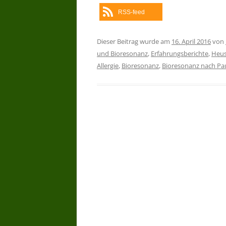
RSS-feed
Dieser Beitrag wurde am
16. April 2016
von
und Bioresonanz
,
Erfahrungsberichte
,
Heus
Allergie
,
Bioresonanz
,
Bioresonanz nach Pa