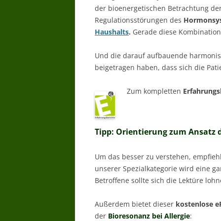
der bioenergetischen Betrachtung de
Regulationsstörungen des
Hormonsys
Haushalts
.
Gerade diese Kombination 
Und die darauf aufbauende harmonis
beigetragen haben, dass sich die Pati
Zum kompletten
Erfahrungs
Tipp: Orientierung zum Ansatz d
Um das besser zu verstehen, empfiehlt
unserer Spezialkategorie wird eine g
Betroffene sollte sich die Lektüre loh
Außerdem bietet dieser
kostenlose e
der
Bioresonanz bei Allergie
: