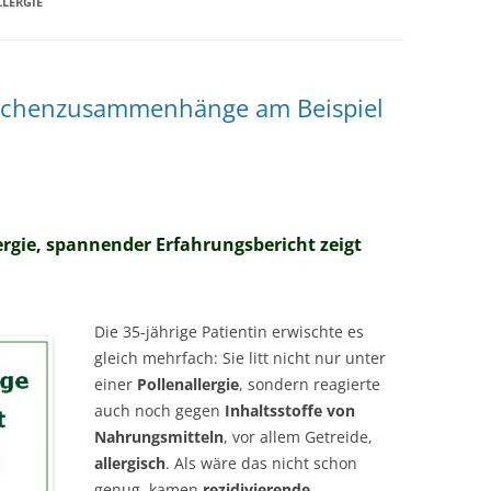
LERGIE
MESSTECHNIKER
E
FORTBILDUNG
EN
sachenzusammenhänge am Beispiel
rgie, spannender Erfahrungsbericht zeigt
Die 35-jährige Patientin erwischte es
gleich mehrfach: Sie litt nicht nur unter
einer
Pollenallergie
, sondern reagierte
auch noch gegen
Inhaltsstoffe von
Nahrungsmitteln
, vor allem Getreide,
allergisch
. Als wäre das nicht schon
genug, kamen
rezidivierende