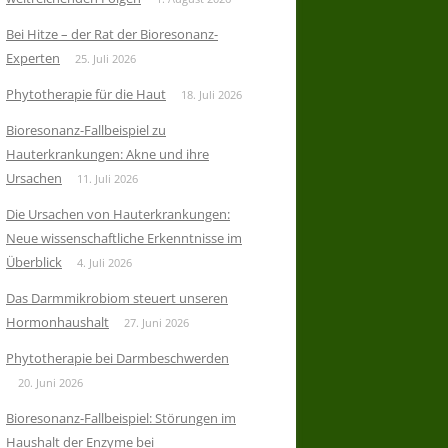
Bei Hitze – der Rat der Bioresonanz-
Experten
25. Juli 2026
Phytotherapie für die Haut
18. Juli 2026
Bioresonanz-Fallbeispiel zu
Hauterkrankungen: Akne und ihre
Ursachen
11. Juli 2026
Die Ursachen von Hauterkrankungen:
Neue wissenschaftliche Erkenntnisse im
Überblick
4. Juli 2026
Das Darmmikrobiom steuert unseren
Hormonhaushalt
27. Juni 2026
Phytotherapie bei Darmbeschwerden
20. Juni 2026
Bioresonanz-Fallbeispiel: Störungen im
Haushalt der Enzyme bei