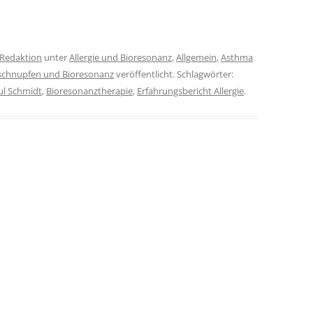
Redaktion
unter
Allergie und Bioresonanz
,
Allgemein
,
Asthma
chnupfen und Bioresonanz
veröffentlicht. Schlagwörter:
ul Schmidt
,
Bioresonanztherapie
,
Erfahrungsbericht Allergie
.