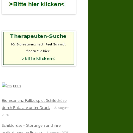
FEED
Bioresonanz-Fallbeispiel: Schilddrüse
durch Phtalate unter Druck
8. August
2026
Schilddrüse – Störungen und ihre
weitreichenden Folgen
1. August 2026