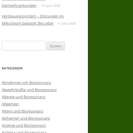
Darmerkrankungen
13. Juni 2026
Verdauungssystem – Störungen im
Mikrobiom belastet die Leber
6. Juni 2026
Suchen
nach:
KATEGORIEN
Abnehmen mit Bioresonanz
Abwehrkräfte und Bioresonanz
Allergie und Bioresonanz
Allgemein
Altern und Bioresonanz
Alzheimer und Bioresonanz
Anämie und Bioresonanz
Asthma und Bioresonanz