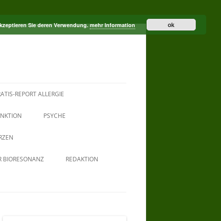
ok
akzeptieren Sie deren Verwendung.
mehr Information
ATIS-REPORT ALLERGIE
NKTION
PSYCHE
RZEN
R BIORESONANZ
REDAKTION