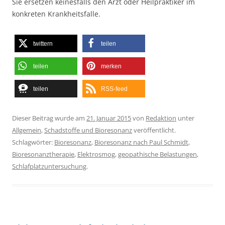
Sie ersetzen keinesfalls den Arzt oder Heilpraktiker im
konkreten Krankheitsfalle.
twittern
teilen
teilen
merken
teilen
RSS-feed
Dieser Beitrag wurde am
21. Januar 2015
von
Redaktion
unter
Allgemein
,
Schadstoffe und Bioresonanz
veröffentlicht.
Schlagwörter:
Bioresonanz
,
Bioresonanz nach Paul Schmidt
,
Bioresonanztherapie
,
Elektrosmog
,
geopathische Belastungen
,
Schlafplatzuntersuchung
.