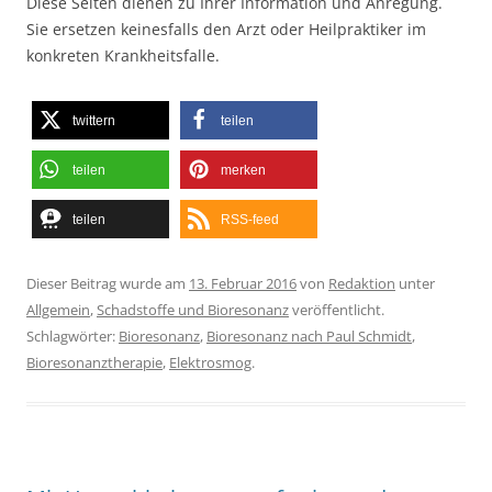
Diese Seiten dienen zu Ihrer Information und Anregung.
Sie ersetzen keinesfalls den Arzt oder Heilpraktiker im
konkreten Krankheitsfalle.
twittern
teilen
teilen
merken
teilen
RSS-feed
Dieser Beitrag wurde am
13. Februar 2016
von
Redaktion
unter
Allgemein
,
Schadstoffe und Bioresonanz
veröffentlicht.
Schlagwörter:
Bioresonanz
,
Bioresonanz nach Paul Schmidt
,
Bioresonanztherapie
,
Elektrosmog
.