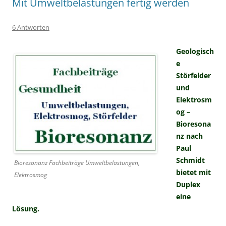
Mit Umweltbelastungen fertig werden
6 Antworten
Geologisch
e
Störfelder
und
Elektrosm
og –
Bioresona
nz nach
Paul
Schmidt
Bioresonanz Fachbeiträge Umweltbelastungen,
bietet mit
Elektrosmog
Duplex
eine
Lösung.