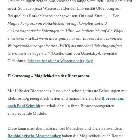
Untersuchungen zeigen, was viele schon lange vermuten – dass dem nicht
so ist. So haben jetzt Wissenschaftler der Universität Oldenburg am
Beispiel des Rotkehlchens nachgewiesen, Original-Zitat:
„ … Der
Magnetkompass von Rotkehlchen versagt komplett, sobald
elektromagnetische Störungen im Mittelwellenbereich auf die Vögel
einwirken – selbst wenn die Signale nur ein Tausendstel des von der
Weltgesundheitsorganisation (WHO) als unbedenklich eingestuften
Grenzwerts betragen …“
(Quelle: Carl von Ossietzky-Universität
Oldenburg,
Informationsdienst Wissenschaft (idw)
)
Elektrosmog – Möglichkeiten der Bioresonanz
Mit Hilfe der Bioresonanz lassen sich schon geringste Belastungen mit
Elektrosmog energetisch testen und harmonisieren. Die
Bioresonanz
nach Paul Schmidt
unterhält dazu in ihren Bioresonanzgeräten
entsprechende Module.
Diese kann man aber nicht nur bei Menschen und Tieren anwenden.
Baubiologische Messtechniker
haben die Möglichkeit, auch Räume