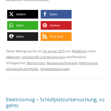
twittern
teilen
teilen
merken
teilen
RSS-feed
Dieser Beitrag wurde am
24. Januar 2015
von
Redaktion
unter
Allgemein
,
Schadstoffe und Bioresonanz
veröffentlicht.
Schlagwörter:
Bioresonanz
,
Bioresonanztherapie
,
Elektrosmog
,
geologische Störfelder
,
Umweltbelastungen
.
Elektrosmog – Schlafplatzuntersuchung, so
gehts