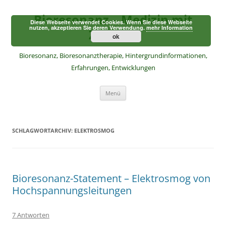
Zum
Inhalt
Bioresonanz – Medizin mit
springen
Diese Webseite verwendet Cookies. Wenn Sie diese Webseite
nutzen, akzeptieren Sie deren Verwendung.
mehr Information
Zukunft
ok
Bioresonanz, Bioresonanztherapie, Hintergrundinformationen,
Erfahrungen, Entwicklungen
Menü
SCHLAGWORTARCHIV:
ELEKTROSMOG
Bioresonanz-Statement – Elektrosmog von
Hochspannungsleitungen
7 Antworten